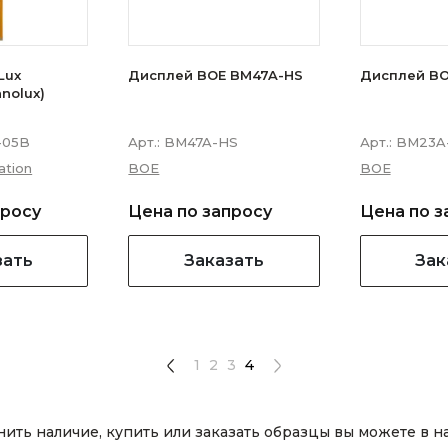
Lux
Дисплей BOE BM47A-HS
Дисплей BO
nnolux)
-05B
Арт.:
BM47A-HS
Арт.:
BM23A
ation
BOE
BOE
просу
Цена по запросу
Цена по з
зать
Заказать
Зак
1
2
3
4
ть наличие, купить или заказать образцы вы можете в 