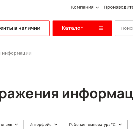
Компания
Производит
енты в наличии
Каталог
я информации
бражения информа
гональ
Интерфейс
Рабочая температура,°C