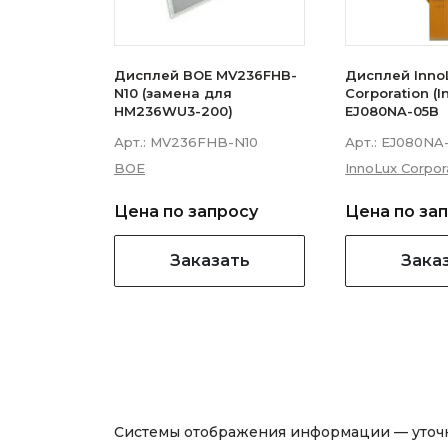
Дисплей BOE MV236FHB-
Дисплей Inno
N10 (замена для
Corporation (I
HM236WU3-200)
EJ080NA-05B
Арт.:
MV236FHB-N10
Арт.:
EJ080NA
BOE
InnoLux Corpor
Цена по запросу
Цена по за
Заказать
Зака
Системы отображения информации — уточни