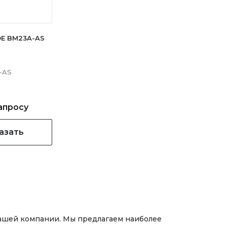
E BM23A-AS
-AS
апросу
азать
нашей компании. Мы предлагаем наиболее