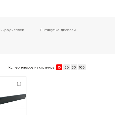
икродисплеи
Вытянутые дисплеи
Кол-во товаров на странице:
15
30
50
100