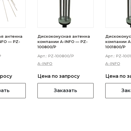
ая антенна
Дискоконусная антенна
Дискоконус
NFO — PZ-
компании A-INFO — PZ-
компании A
100800/P
1001800/P
P
Арт.:
PZ-100800/P
Арт.:
PZ-100
A-INFO
A-INFO
просу
Цена по запросу
Цена по з
зать
Заказать
Зак