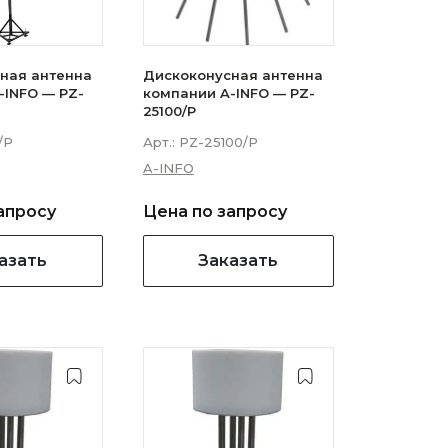
ная антенна
Дискоконусная антенна
-INFO — PZ-
компании A-INFO — PZ-
25100/P
/P
Арт.:
PZ-25100/P
A-INFO
апросу
Цена по запросу
азать
Заказать