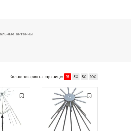
альные антенны
Кол-во товаров на странице:
15
30
50
100