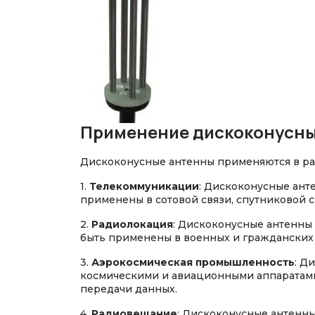
Применение дискоконусны
Дискоконусные антенны применяются в раз
1.
Телекоммуникации
: Дискоконусные ант
применены в сотовой связи, спутниковой 
2.
Радиолокация
: Дискоконусные антенны
быть применены в военных и гражданских р
3.
Аэрокосмическая промышленность
: Д
космическими и авиационными аппаратами.
передачи данных.
4.
Радиовещание
: Дискоконусные антенны