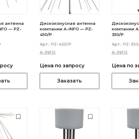
ая антенна
Дискоконусная антенна
Дискоконус
NFO — PZ-
компании A-INFO — PZ-
компании A
450/P
350/P
P
Арт.:
PZ-450/P
Арт.:
PZ-350
A-INFO
A-INFO
просу
Цена по запросу
Цена по з
зать
Заказать
Зак