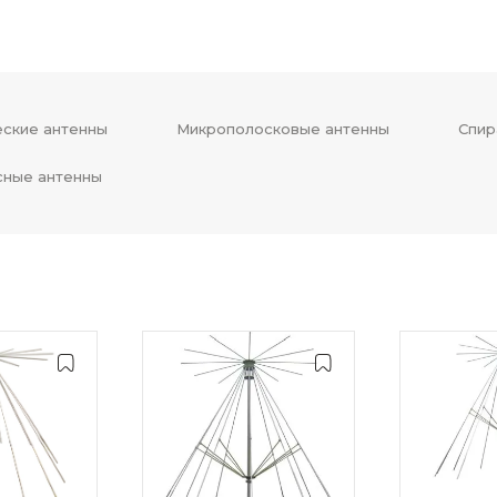
ские антенны
Микрополосковые антенны
Спир
сные антенны