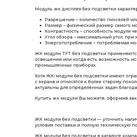
Модуль жк дисплея без подсветки характ
Разрешение – количество пикселей или
Размер – физический размер самого мо
Контрастность – способность модуля ч
Угол обзора – максимальный угол, при
Энергопотребление – потребляемая мо
ЖК модули TFT без подсветки применяются
освещении или когда есть возможность ис
промышленных приборах.
Хотя ЖК-модули без подсветки имеют огра
с экрана и относятся к более старому по
актуальны для определённых задач благода
Купить жк модули Вы можете, оформив заказ
ЖК модули без подсветки — уточнить нали
условия поставки и полную техническую по
ЖК модули без подсветки в каталоге комп