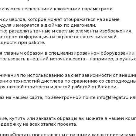
еризуются несколькими ключевыми параметрами:
 символов, которое может отображаться на экране.
дуля измеряется в дюймах по диагонали.
етко разделять темные и светлые элементы изображения.
 котором информация на экране остается читаемой.
щность при работе.
 главным образом в специализированном оборудовании, 
пользовать внешний источник света – например, в ручны
ничения по использованию за счет зависимости от внешн
колению технологий дисплеев по сравнению со светодиодн
ря низкой стоимости и долгой работой от батареи.
 на нашем сайте, по электронной почте info@fregat.ru ил
чие, купить или заказать образцы вы можете в нашей ко
ддержку на всех этапах проекта.
ании «Фрегат» представлены с разными характеристиками 