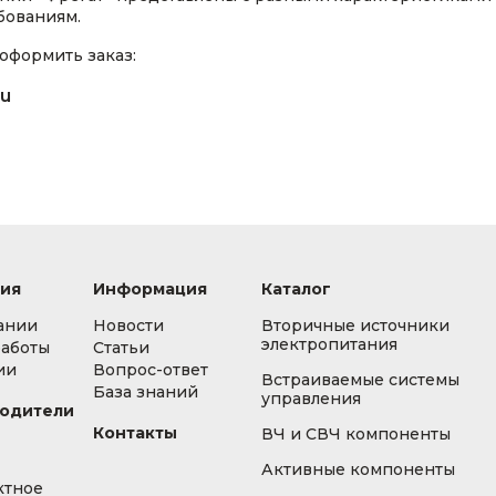
бованиям.
оформить заказ:
ru
ия
Информация
Каталог
ании
Новости
Вторичные источники
электропитания
работы
Статьи
ии
Вопрос-ответ
Встраиваемые системы
База знаний
управления
одители
Контакты
ВЧ и СВЧ компоненты
Активные компоненты
ктное