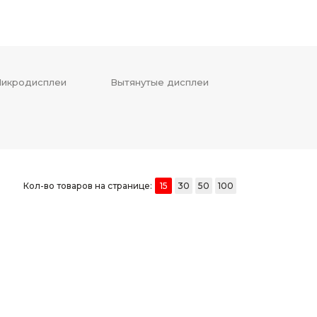
икродисплеи
Вытянутые дисплеи
Кол-во товаров на странице:
15
30
50
100