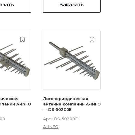
азать
Заказать
ическая
Логопериодическая
мпании A-INFO
антенна компании A-INFO
— DS-50200E
00
Арт.:
DS-50200E
A-INFO