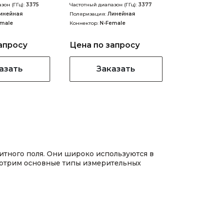
зон (ГГц):
3375
Частотный диапазон (ГГц):
3377
инейная
Поляризация:
Линейная
emale
Коннектор:
N-Female
апросу
Цена по запросу
азать
Заказать
итного поля. Они широко используются в
смотрим основные типы измерительных