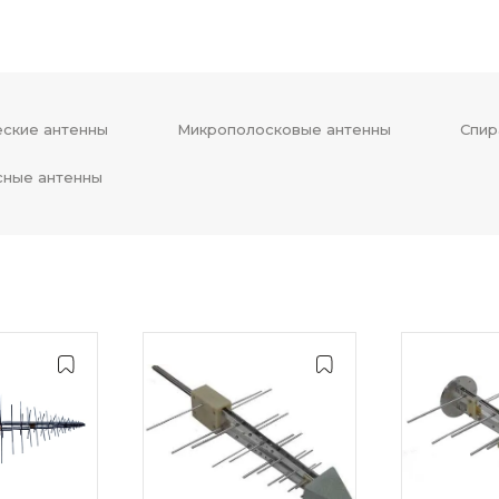
ские антенны
Микрополосковые антенны
Спир
сные антенны