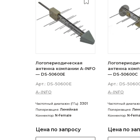
Логопериодическая
Логопериоди
антенна компании A-INFO
антенна комп
— DS-50600E
— DS-50600C
Арт.:
DS-50600E
Арт.:
DS-5060
A-INFO
A-INFO
Частотный диапазон (ГГц):
3301
Частотный диапазон
Поляризация:
Линейная
Поляризация:
Лин
Коннектор:
N-Female
Коннектор:
N-Fema
Цена по запросу
Цена по за