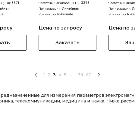
 (ГГц):
3371
Частотный диапазон (ГГц):
3373
Частотный диапа
ейная
Поляризация:
Линейная
Поляризация:
Л
le
Коннектор:
N-Female
Коннектор:
N-F
просу
Цена по запросу
Цена по з
зать
Заказать
Зак
...
1
2
3
4
5
39
40
 предназначенные для измерения параметров электромагн
троника, телекоммуникации, медицина и наука. Ниже рас