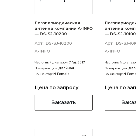
Логопериодическая
Логопериоди
антенна компании A-INFO
антенна комп
— DS-SJ-10200
— DS-SJ-10100
Арт.:
DS-SJ-10200
Арт.:
DS-SJ-101
A-INFO
A-INFO
Частотный диапазон (ГГц):
3317
Частотный диапазон
Поляризация:
Двойная
Поляризация:
Дво
Коннектор:
N-Female
Коннектор:
N-Fema
Цена по запросу
Цена по за
Заказать
Зака