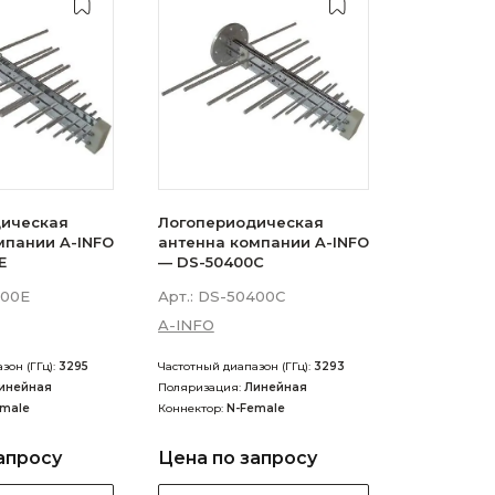
ическая
Логопериодическая
мпании A-INFO
антенна компании A-INFO
E
— DS-50400C
00E
Арт.:
DS-50400C
A-INFO
зон (ГГц):
3295
Частотный диапазон (ГГц):
3293
инейная
Поляризация:
Линейная
emale
Коннектор:
N-Female
апросу
Цена по запросу