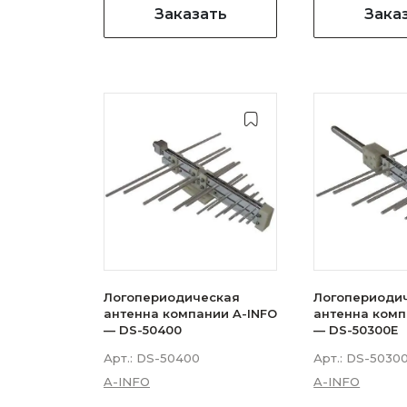
Заказать
Зака
Логопериодическая
Логопериоди
антенна компании A-INFO
антенна комп
— DS-50400
— DS-50300E
Арт.:
DS-50400
Арт.:
DS-5030
A-INFO
A-INFO