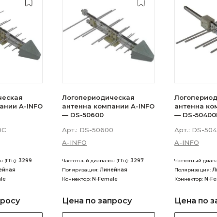
ческая
Логопериодическая
Логопериод
ании A-INFO
антенна компании A-INFO
антенна ко
— DS-50600
— DS-50400
0C
Арт.:
DS-50600
Арт.:
DS-504
A-INFO
A-INFO
 (ГГц):
3299
Частотный диапазон (ГГц):
3297
Частотный диапа
ейная
Поляризация:
Линейная
Поляризация:
Л
le
Коннектор:
N-Female
Коннектор:
N-F
просу
Цена по запросу
Цена по з