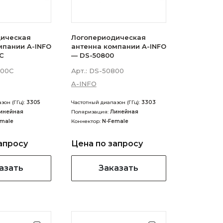
ическая
Логопериодическая
мпании A-INFO
антенна компании A-INFO
C
— DS-50800
00C
Арт.:
DS-50800
A-INFO
зон (ГГц):
3305
Частотный диапазон (ГГц):
3303
инейная
Поляризация:
Линейная
emale
Коннектор:
N-Female
апросу
Цена по запросу
азать
Заказать