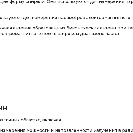
щие форму спирали. Они используются для измерения пар
ользуются для измерения параметров электромагнитного 
ичная антенна образована из биконических антенн при за
лектромагнитного поля в широком диапазоне частот.
нн
личных областях, включая:
я измерения мощности и направленности излучения в радио