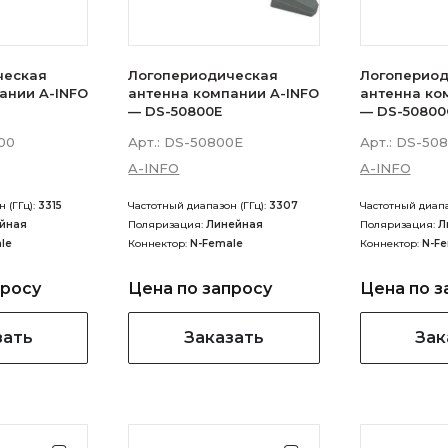
ческая
Логопериодическая
Логопериод
ании A-INFO
антенна компании A-INFO
антенна ко
— DS-50800E
— DS-50800
00
Арт.:
DS-50800E
Арт.:
DS-508
A-INFO
A-INFO
 (ГГц):
3315
Частотный диапазон (ГГц):
3307
Частотный диапа
йная
Поляризация:
Линейная
Поляризация:
Л
le
Коннектор:
N-Female
Коннектор:
N-F
просу
Цена по запросу
Цена по з
зать
Заказать
Зак