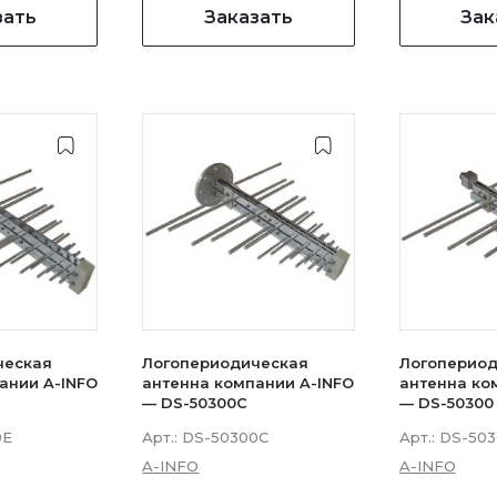
зать
Заказать
Зак
ческая
Логопериодическая
Логопериод
ании A-INFO
антенна компании A-INFO
антенна ко
— DS-50300C
— DS-50300
0E
Арт.:
DS-50300C
Арт.:
DS-503
A-INFO
A-INFO