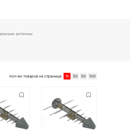
альные антенны
Кол-во товаров на странице:
15
30
50
100