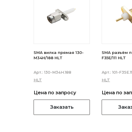
SMA вилка прямая 130-
SMA разъём п
M34H/188 HLT
F35E/111 HLT
Арт.:
130-M34H.188
Арт.:
101-F35E.11
HLT
HLT
Цена по запросу
Цена по за
Заказать
Зака