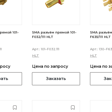
рямой 101-
SMA разъём прямой 101-
SMA разъём
F032/111 HLT
F635/111 HLT
11
Арт.:
101-F032.111
Арт.:
130-F635
HLT
HLT
просу
Цена по запросу
Цена по з
зать
Заказать
Зак