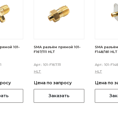
рямой 101-
SMA разъём прямой 101-
SMA разъём
F167/111 HLT
F148/181 HLT
1
Арт.:
101-F167.111
Арт.:
101-F148
HLT
HLT
просу
Цена по запросу
Цена по з
зать
Заказать
Зак