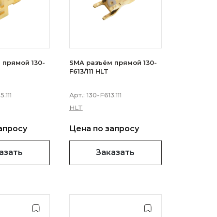
 прямой 130-
SMA разъём прямой 130-
F613/111 HLT
.111
Арт.:
130-F613.111
HLT
апросу
Цена по запросу
азать
Заказать