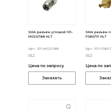
SMA разъём угловой 101-
SMA разъём п
M020/188 HLT
F080/111 HLT
Арт.:
101-M020.188
Арт.:
101-F080.1
HLT
HLT
Цена по запросу
Цена по за
Заказать
Зака