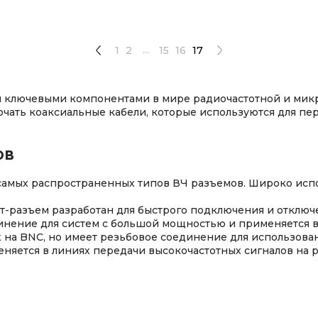
...
1
2
15
16
17
я ключевыми компонентами в мире радиочастотной и мик
чать коаксиальные кабели, которые используются для пер
ов
из самых распространенных типов ВЧ разъемов. Широко ис
нет-разъем разработан для быстрого подключения и отключ
инение для систем с большой мощностью и применяется 
ож на BNC, но имеет резьбовое соединение для использов
именяется в линиях передачи высокочастотных сигналов на 