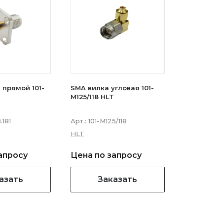
 прямой 101-
SMA вилка угловая 101-
M125/118 HLT
.181
Арт.:
101-M125/118
HLT
апросу
Цена по запросу
азать
Заказать