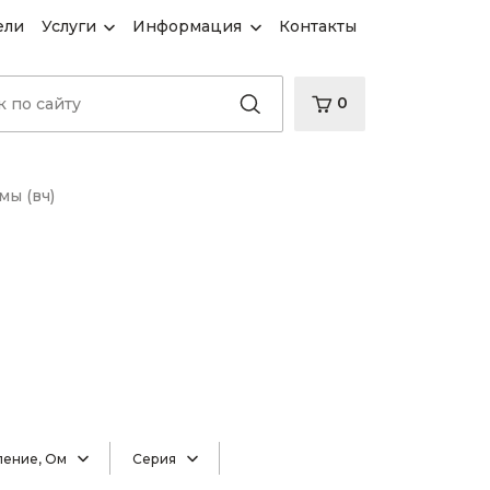
ели
Услуги
Информация
Контакты
0
ы (вч)
ление, Ом
Серия