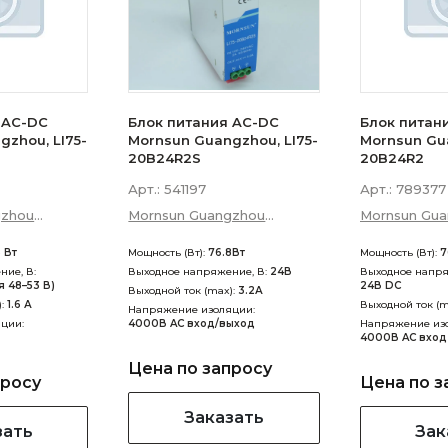
 AC-DC
Блок питания AC-DC
Блок питан
gzhou, LI75-
Mornsun Guangzhou, LI75-
Mornsun Gua
20B24R2S
20B24R2
Арт.:
541197
Арт.:
789377
gzhou
Mornsun Guangzhou
Mornsun Gu
 Technology
Science &amp; Technology
Science &am
8 Вт
Мощность (Вт):
76.8Вт
Мощность (Вт):
7
Co., Ltd
Co., Ltd
ие, В:
Выходное напряжение, В:
24В
Выходное напря
я 48–53 В)
24В DC
Выходной ток (max):
3.2А
):
1.6 А
Выходной ток (m
Напряжение изоляции:
ции:
4000В AC вход/выход
Напряжение из
4000В AC вход
Цена по запросу
просу
Цена по з
Заказать
зать
Зак