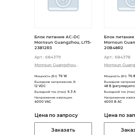
Блок питания AC-DC
Блок питания
Mornsun Guangzhou, LI75-
Mornsun Guan
23B12R3
20B48R2
Арт.:
684379
Арт.:
684378
Mornsun Guangzhou
Mornsun Guan
Science &amp; Technology
Science &amp;
Мощность (Вт):
76 W
Мощность (Вт):
76.
Co., Ltd
Co., Ltd
Выходное напряжение, В:
Выходное напряжен
12 VDC
48 В (регулируетс
Выходной ток (max):
6.3 A
Выходной ток (max
Напряжение изоляции:
Напряжение изоля
4000 VAC
4000 В AC
Цена по запросу
Цена по за
Заказать
Зака