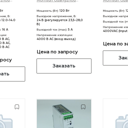
gzhou
Mornsun Guangzhou
Mornsun Gu
 Technology
Science &amp; Technology
Science &am
Вт
Мощность (Вт):
120 Вт
Мощность (Вт):
1
Co., Ltd
Co., Ltd
ие, В:
Выходное напряжение, В:
Выходное напря
 12.0–14.0
24 В (регулируется 23,5–28,0
Выходной ток (m
В)
Напряжение из
):
16 А
Выходной ток (max):
5 А
4000VAC (Input 
ции:
Напряжение изоляции:
 В AC,
4000 В AC (вход-выход)
 В AC,
Цена по з
0 В AC
Цена по запросу
Зак
просу
Заказать
зать