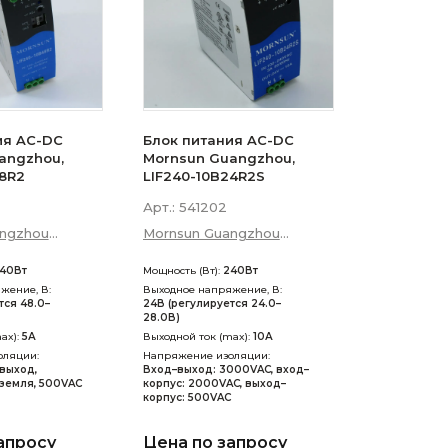
ия AC-DC
Блок питания AC-DC
angzhou,
Mornsun Guangzhou,
48R2
LIF240-10B24R2S
Арт.:
541202
angzhou
Mornsun Guangzhou
p; Technology
Science &amp; Technology
40Вт
Мощность (Вт):
240Вт
Co., Ltd
жение, В:
Выходное напряжение, В:
тся 48.0–
24В (регулируется 24.0–
28.0В)
ax):
5А
Выходной ток (max):
10А
оляции:
Напряжение изоляции:
выход,
Вход–выход: 3000VAC, вход–
земля, 500VAC
корпус: 2000VAC, выход–
корпус: 500VAC
апросу
Цена по запросу