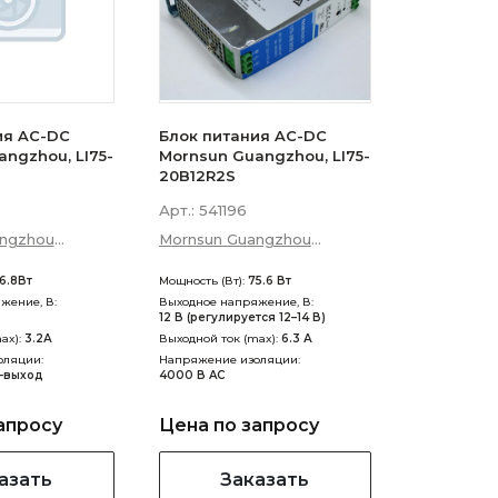
ия AC-DC
Блок питания AC-DC
ngzhou, LI75-
Mornsun Guangzhou, LI75-
20B12R2S
Арт.:
541196
angzhou
Mornsun Guangzhou
p; Technology
Science &amp; Technology
6.8Вт
Мощность (Вт):
75.6 Вт
Co., Ltd
жение, В:
Выходное напряжение, В:
12 В (регулируется 12–14 В)
ax):
3.2А
Выходной ток (max):
6.3 А
оляции:
Напряжение изоляции:
-выход
4000 В AC
апросу
Цена по запросу
азать
Заказать