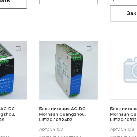
зать
Зак
 AC-DC
Блок питания AC-DC
Блок питан
gzhou,
Mornsun Guangzhou,
Mornsun Gu
2S
LIF120-10B24R2
LIF120-10B1
Арт.:
541199
Арт.:
541198