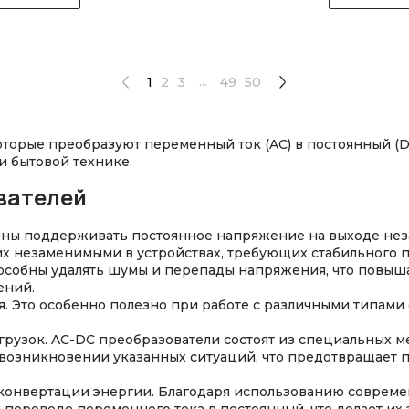
...
1
2
3
49
50
которые преобразуют переменный ток (AC) в постоянный (
 бытовой технике.
вателей
бны поддерживать постоянное напряжение на выходе нез
их незаменимыми в устройствах, требующих стабильного п
особны удалять шумы и перепады напряжения, что повыша
ений.
Это особенно полезно при работе с различными типами 
грузок. AC-DC преобразователи состоят из специальных м
озникновении указанных ситуаций, что предотвращает п
онвертации энергии. Благодаря использованию современ