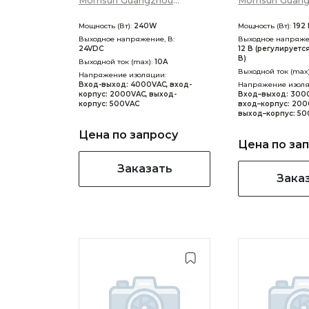
Mornsun Guangzhou
Mornsun Guan
Science &amp; Technology
Science &amp;
Мощность (Вт):
240W
Мощность (Вт):
192 
Co., Ltd
Co., Ltd
Выходное напряжение, В:
Выходное напряжен
24VDC
12 В (регулируется
В)
Выходной ток (max):
10A
Выходной ток (max
Напряжение изоляции:
Вход-выход: 4000VAC, вход-
Напряжение изоля
корпус: 2000VAC, выход-
Вход–выход: 3000
корпус: 500VAC
вход–корпус: 2000
выход–корпус: 50
Цена по запросу
Цена по за
Заказать
Зака