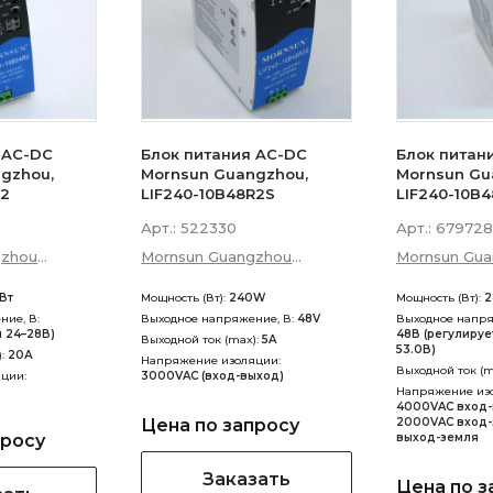
 AC-DC
Блок питания AC-DC
Блок питан
gzhou,
Mornsun Guangzhou,
Mornsun Gu
R2
LIF240-10B48R2S
LIF240-10B
Арт.:
522330
Арт.:
679728
gzhou
Mornsun Guangzhou
Mornsun Gu
 Technology
Science &amp; Technology
Science &am
Вт
Мощность (Вт):
240W
Мощность (Вт):
2
Co., Ltd
Co., Ltd
ие, В:
Выходное напряжение, В:
48V
Выходное напря
я 24–28В)
48В (регулируе
Выходной ток (max):
5A
53.0В)
):
20А
Напряжение изоляции:
Выходной ток (m
ции:
3000VAC (вход-выход)
Напряжение из
4000VAC вход-
Цена по запросу
2000VAC вход-
просу
выход-земля
Заказать
Цена по з