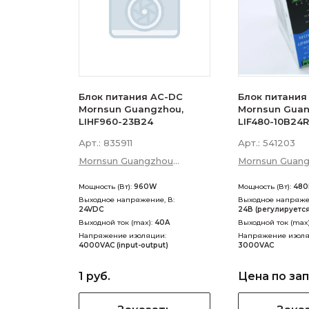
Блок питания AC-DC
Блок питания
Mornsun Guangzhou,
Mornsun Guan
LIHF960-23B24
LIF480-10B24
Арт.:
835911
Арт.:
541203
Mornsun Guangzhou
Mornsun Guan
Science &amp; Technology
Science &amp;
Мощность (Вт):
960W
Мощность (Вт):
480
Co., Ltd
Co., Ltd
Выходное напряжение, В:
Выходное напряжен
24VDC
24В (регулируетс
Выходной ток (max):
40A
Выходной ток (max
Напряжение изоляции:
Напряжение изоля
4000VAC (input-output)
3000VAC
1 руб.
Цена по за