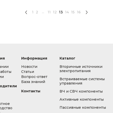
...
1
2
11
12
13
14
15
16
ия
Информация
Каталог
ании
Новости
Вторичные источники
электропитания
работы
Статьи
ии
Вопрос-ответ
Встраиваемые системы
База знаний
управления
одители
Контакты
ВЧ и СВЧ компоненты
Активные компоненты
ктное
Пассивные компоненты
одство