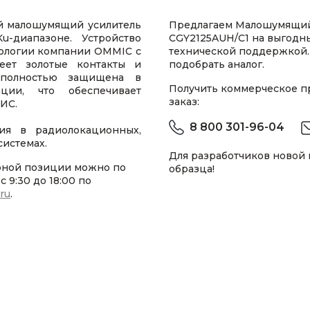
й малошумящий усилитель
Предлагаем Малошумящий
-диапазоне. Устройство
CGY2125AUH/C1 на выгодны
ологии компании OMMIC с
технической поддержкой.
еет золотые контакты и
подобрать аналог.
 полностью защищена в
Получить коммерческое 
ции, что обеспечивает
заказ:
ИС.
8 800 301-96-04
ия в радиолокационных,
истемах.
Для разработчиков новой
рной позиции можно по
образца!
 9:30 до 18:00 по
.ru
.