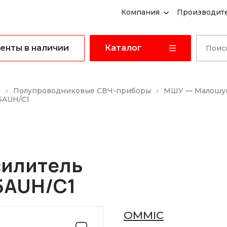
Компания
Производит
енты в наличии
Каталог
ы
Полупроводниковые СВЧ-приборы
МШУ — Малошум
5AUH/C1
илитель
5AUH/C1
OMMIC