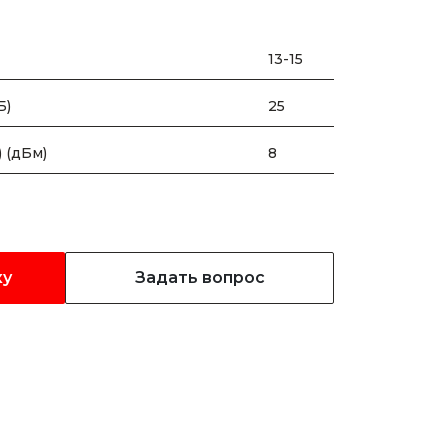
13-15
Б)
25
 (дБм)
8
ку
Задать вопрос