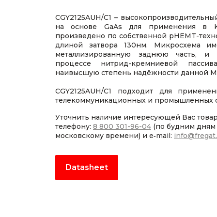
CGY2125AUH/C1 – высокопроизводительны
на основе GaAs для применения в Ku
произведено по собственной pHEMT-техн
длиной затвора 130нм. Микросхема им
металлизированную заднюю часть, и
процессе нитрид-кремниевой пассива
наивысшую степень надёжности данной М
CGY2125AUH/C1 подходит для применен
телекоммуникационных и промышленных с
Уточнить наличие интересующей Вас това
телефону:
8 800 301-96-04
(по будним дням с
московскому времени) и e‑mail:
info@fregat
Datasheet