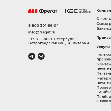
Компан
О комп
Схема 
8 800 301-96-04
Ваканс
info@fregat.ru
Произв
197101, Санкт-Петербург,
Петроградская наб., 36, литера А
Услуги
Контра
произв
Монта
печатны
Печатн
Матери
печатны
Провер
китайс
Подбор
аналог