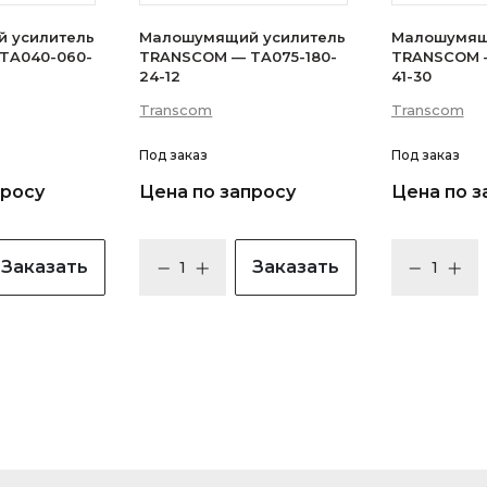
 усилитель
Малошумящий усилитель
Малошумящ
TA040-060-
TRANSCOM — TA075-180-
TRANSCOM —
24-12
41-30
Transcom
Transcom
Под заказ
Под заказ
просу
Цена по запросу
Цена по з
Заказать
Заказать