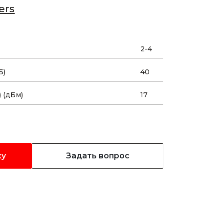
ers
2-4
Б)
40
 (дБм)
17
ку
Задать вопрос