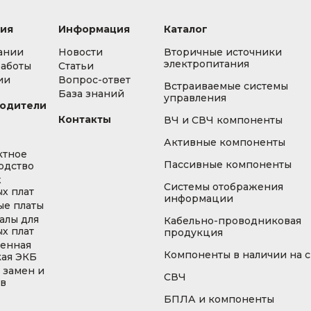
ия
Информация
Каталог
ании
Новости
Вторичные источники
электропитания
работы
Статьи
ии
Вопрос-ответ
Встраиваемые системы
База знаний
управления
одители
Контакты
ВЧ и СВЧ компоненты
Активные компоненты
ктное
Пассивные компоненты
одство
ж
Системы отображения
х плат
информации
ые платы
алы для
Кабельно-проводниковая
х плат
продукция
енная
Компоненты в наличии на 
кая ЭКБ
 замен и
СВЧ
ов
БПЛА и компоненты