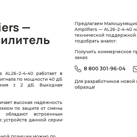
iers —
Предлагаем Малошумящий
Amplifiers — AL26-2-4-40 
илитель
технической поддержкой.
подобрать аналог.
Получить коммерческое 
заказ:
8 800 301-96-04
 AL26-2-4-40 работает в
 сигнала по мощности 40 дБ
Для разработчиков новой
ения ± 2 дБ. Выходная
образца!
ичает высокая надёжность
измом по защите от смены
и обладают встроенным
с устройств данной серии
рной позиции можно по