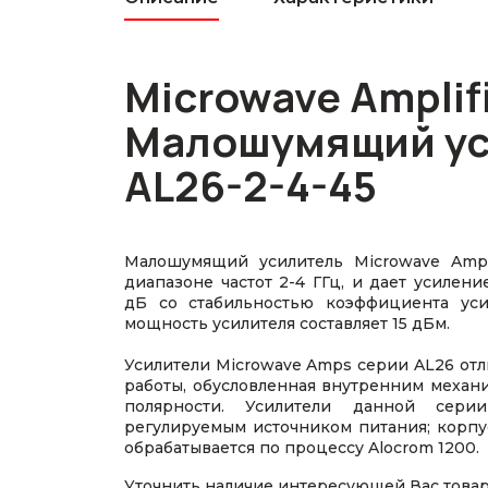
Microwave Amplif
Малошумящий ус
AL26-2-4-45
Малошумящий усилитель Microwave Amps
диапазоне частот 2-4 ГГц, и дает усилен
дБ со стабильностью коэффициента уси
мощность усилителя составляет 15 дБм.
Усилители Microwave Amps серии AL26 отл
работы, обусловленная внутренним механ
полярности. Усилители данной сери
регулируемым источником питания; корпу
обрабатывается по процессу Alocrom 1200.
Уточнить наличие интересующей Вас това