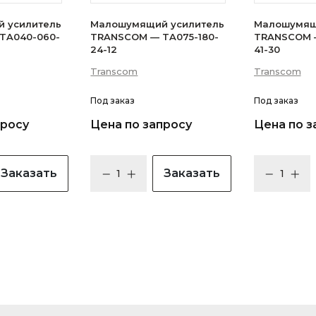
 усилитель
Малошумящий усилитель
Малошумящ
TA040-060-
TRANSCOM — TA075-180-
TRANSCOM —
24-12
41-30
Transcom
Transcom
Под заказ
Под заказ
просу
Цена по запросу
Цена по з
Заказать
Заказать