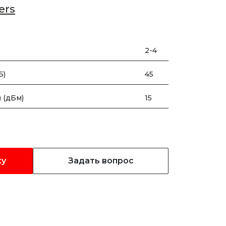
ers
2-4
Б)
45
 (дБм)
15
ку
Задать вопрос