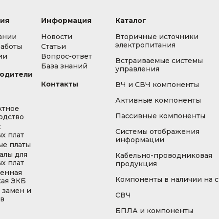
ия
Информация
Каталог
ании
Новости
Вторичные источники
электропитания
работы
Статьи
ии
Вопрос-ответ
Встраиваемые системы
База знаний
управления
одители
Контакты
ВЧ и СВЧ компоненты
Активные компоненты
ктное
Пассивные компоненты
одство
ж
Системы отображения
х плат
информации
ые платы
алы для
Кабельно-проводниковая
х плат
продукция
енная
Компоненты в наличии на 
кая ЭКБ
 замен и
СВЧ
ов
БПЛА и компоненты