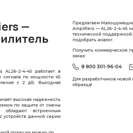
iers —
Предлагаем Малошумящий
Amplifiers — AL26-2-4-45 
илитель
технической поддержкой.
подобрать аналог.
Получить коммерческое 
заказ:
8 800 301-96-04
 AL26-2-4-45 работает в
ие сигнала по мощности 45
Для разработчиков новой
ления ± 2 дБ. Выходная
образца!
ичает высокая надёжность
измом по защите от смены
и обладают встроенным
с устройств данной серии
рной позиции можно по