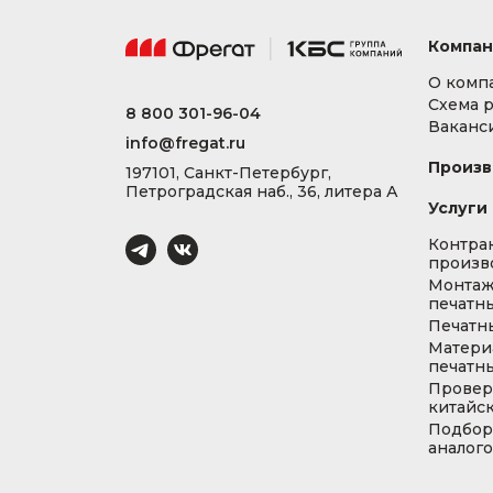
Компан
О комп
Схема 
8 800 301-96-04
Ваканс
info@fregat.ru
Произв
197101, Санкт-Петербург,
Петроградская наб., 36, литера А
Услуги
Контра
произв
Монта
печатны
Печатн
Матери
печатны
Провер
китайс
Подбор
аналог