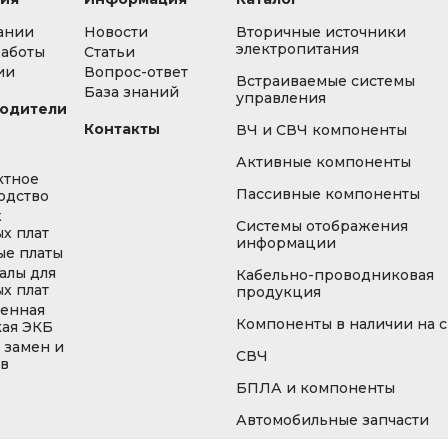
ании
Новости
Вторичные источники
электропитания
работы
Статьи
ии
Вопрос-ответ
Встраиваемые системы
База знаний
управления
одители
Контакты
ВЧ и СВЧ компоненты
Активные компоненты
ктное
Пассивные компоненты
одство
ж
Системы отображения
х плат
информации
ые платы
алы для
Кабельно-проводниковая
х плат
продукция
енная
Компоненты в наличии на 
кая ЭКБ
 замен и
СВЧ
ов
БПЛА и компоненты
Автомобильные запчасти