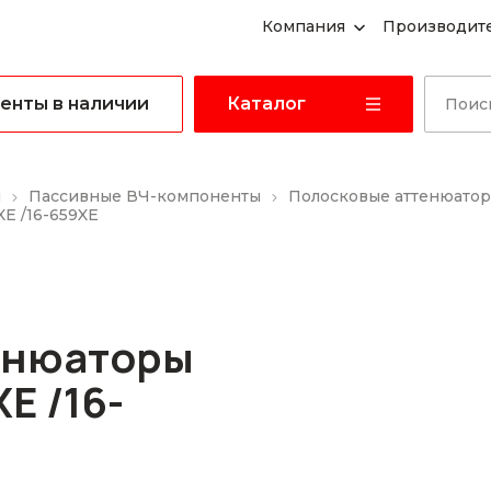
Компания
Производит
енты в наличии
Каталог
ы
Пассивные ВЧ-компоненты
Полосковые аттенюато
E /16-659XE
енюаторы
E /16-