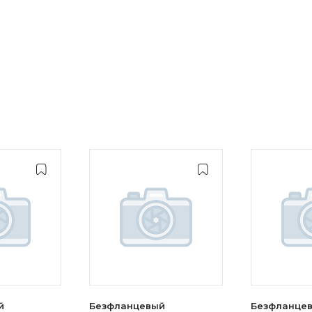
й
Безфланцевый
Безфланце