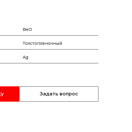
BeO
Толстопленочный
Ag
ку
Задать вопрос