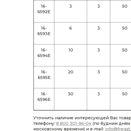
16-
3
3
50
6592E
16-
6
3
50
6593E
16-
10
3
50
6594E
16-
20
3
50
6595E
16-
30
3
50
6596E
Уточнить наличие интересующей Вас това
телефону:
8 800 301-96-04
(по будним дням с
московскому времени) и e‑mail:
info@fregat