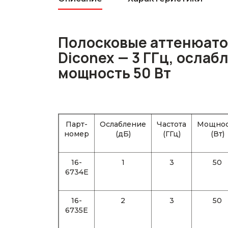
Полосковые аттенюато
Diconex — 3 ГГц, ослабл
мощность 50 Вт
Парт-
Ослабление
Частота
Мощнос
номер
(дБ)
(ГГц)
(Вт)
16-
1
3
50
6734E
16-
2
3
50
6735E