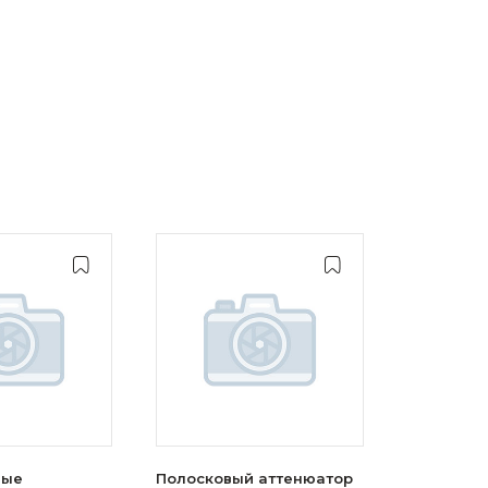
вые
Полосковый аттенюатор