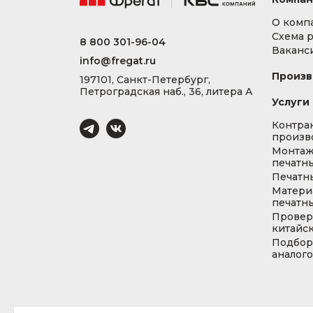
О комп
Схема 
8 800 301-96-04
Ваканс
info@fregat.ru
Произв
197101, Санкт-Петербург,
Петроградская наб., 36, литера А
Услуги
Контра
произв
Монта
печатны
Печатн
Матери
печатны
Провер
китайс
Подбор
аналог