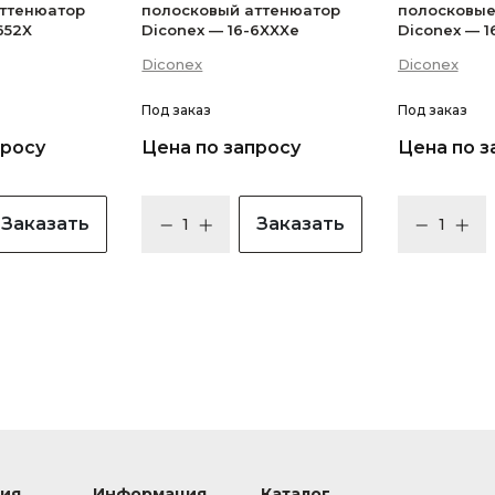
аттенюатор
полосковый аттенюатор
полосковые
652X
Diconex — 16-6XXXe
Diconex — 1
Diconex
Diconex
Под заказ
Под заказ
просу
Цена по запросу
Цена по з
Заказать
Заказать
ия
Информация
Каталог