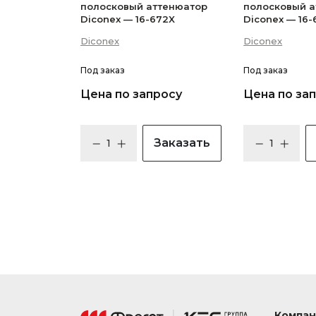
полосковый аттенюатор
полосковый 
Diconex — 16-672X
Diconex — 16-
Diconex
Diconex
Под заказ
Под заказ
Цена по запросу
Цена по за
Заказать
Компан