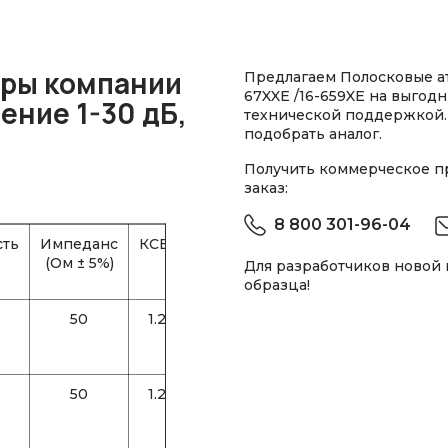
ры компании
Предлагаем Полосковые ат
67XXE /16-659XE на выгодн
ение 1-30 дБ,
технической поддержкой.
подобрать аналог.
Получить коммерческое 
заказ:
8 800 301-96-04
ть
Импеданс
КСВН
Точность
(Ом ± 5%)
±Δα (дБ)
Для разработчиков новой
образца!
50
1.25
0.6
50
1.25
0.6