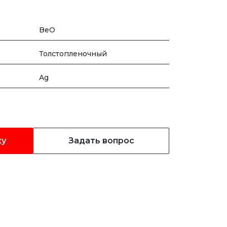
BeO
Толстопленочный
Ag
ку
Задать вопрос