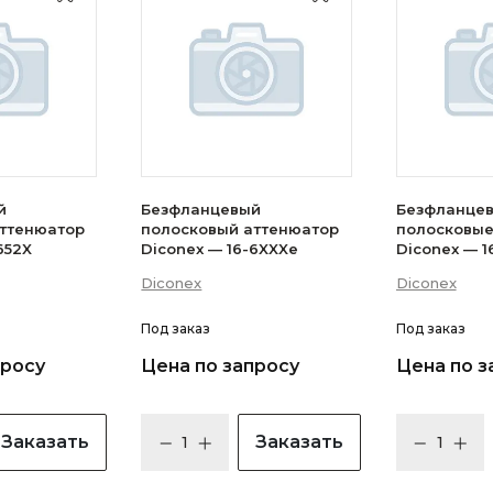
й
Безфланцевый
Безфланце
аттенюатор
полосковый аттенюатор
полосковые
652X
Diconex — 16-6XXXe
Diconex — 1
Diconex
Diconex
Под заказ
Под заказ
просу
Цена по запросу
Цена по з
Заказать
Заказать