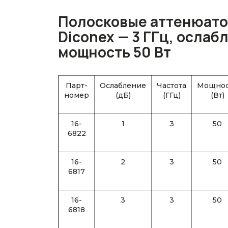
Полосковые аттенюато
Diconex — 3 ГГц, ослабл
мощность 50 Вт
Парт-
Ослабление
Частота
Мощнос
номер
(дБ)
(ГГц)
(Вт)
16-
1
3
50
6822
16-
2
3
50
6817
16-
3
3
50
6818