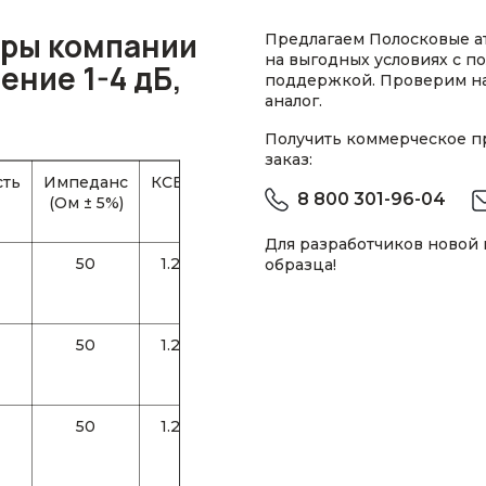
ры компании
Предлагаем Полосковые а
на выгодных условиях с п
ение 1-4 дБ,
поддержкой. Проверим н
аналог.
Получить коммерческое 
заказ:
ть
Импеданс
КСВН
Точность
8 800 301-96-04
(Ом ± 5%)
±Δα (дБ)
Для разработчиков новой
50
1.25
0.3
образца!
50
1.25
0.3
50
1.25
0.3