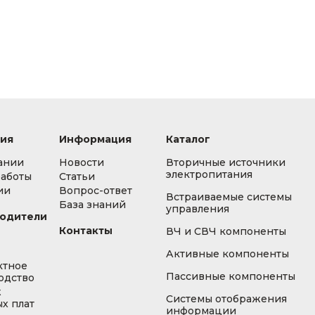
ия
Информация
Каталог
ании
Новости
Вторичные источники
электропитания
работы
Статьи
ии
Вопрос-ответ
Встраиваемые системы
База знаний
управления
одители
Контакты
ВЧ и СВЧ компоненты
Активные компоненты
ктное
Пассивные компоненты
одство
ж
Системы отображения
х плат
информации