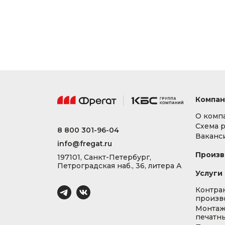
Компан
О комп
Схема 
8 800 301-96-04
Ваканс
info@fregat.ru
Произв
197101, Санкт-Петербург,
Петроградская наб., 36, литера А
Услуги
Контра
произв
Монта
печатны