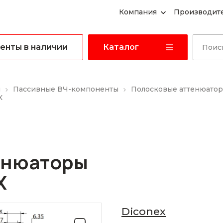
Компания
Производит
енты в наличии
Каталог
ы
Пассивные ВЧ-компоненты
Полосковые аттенюато
X
енюаторы
X
Diconex