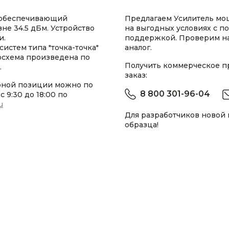
, обеспечивающий
Предлагаем Усилитель м
е 34.5 дБм. Устройство
на выгодных условиях с п
и.
поддержкой. Проверим н
истем типа "точка-точка"
аналог.
росхема произведена по
Получить коммерческое 
.
заказ:
рной позиции можно по
8 800 301-96-04
 9:30 до 18:00 по
u
Для разработчиков новой
образца!