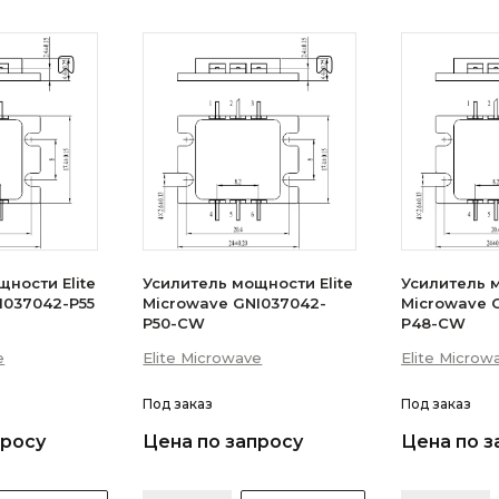
ности Elite
Усилитель мощности Elite
Усилитель м
I037042-P55
Microwave GNI037042-
Microwave 
P50-CW
P48-CW
e
Elite Microwave
Elite Microw
Под заказ
Под заказ
просу
Цена по запросу
Цена по з