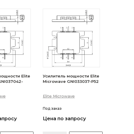
ощности Elite
Усилитель мощности Elite
GNI037042-
Microwave GNI033037-P52
ave
Elite Microwave
Под заказ
апросу
Цена по запросу