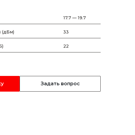
17.7 — 19.7
 (дБм)
33
Б)
22
ку
Задать вопрос