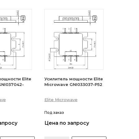
ощности Elite
Усилитель мощности Elite
GNI037042-
Microwave GNI033037-P52
ave
Elite Microwave
Под заказ
апросу
Цена по запросу