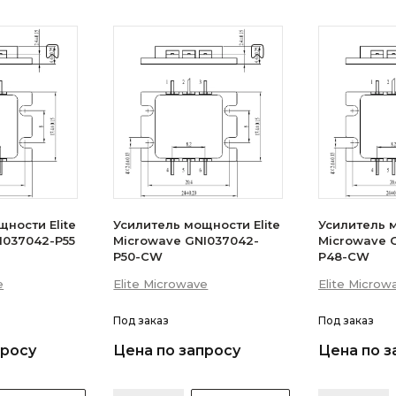
ности Elite
Усилитель мощности Elite
Усилитель м
I037042-P55
Microwave GNI037042-
Microwave 
P50-CW
P48-CW
e
Elite Microwave
Elite Microw
Под заказ
Под заказ
просу
Цена по запросу
Цена по з