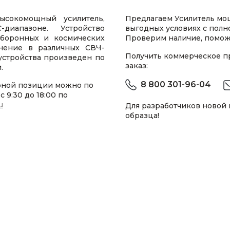
ысокомощный усилитель,
Предлагаем Усилитель мо
иапазоне. Устройство
выгодных условиях с пол
боронных и космических
Проверим наличие, помож
нение в различных СВЧ-
Получить коммерческое 
устройства произведен по
заказ:
.
8 800 301-96-04
рной позиции можно по
 9:30 до 18:00 по
u
Для разработчиков новой
образца!