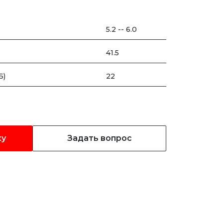
5.2 -- 6.0
41.5
Б)
22
ку
Задать вопрос