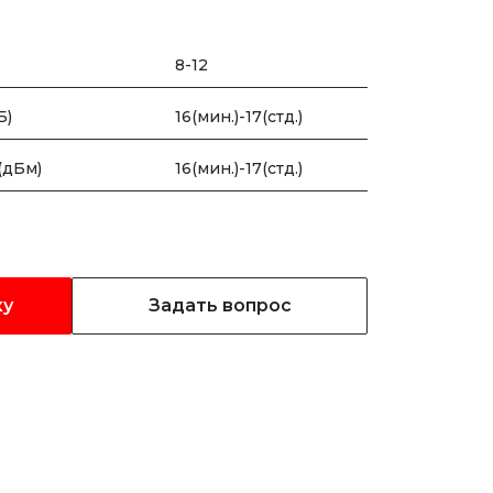
8-12
Б)
16(мин.)-17(стд.)
(дБм)
16(мин.)-17(стд.)
ку
Задать вопрос