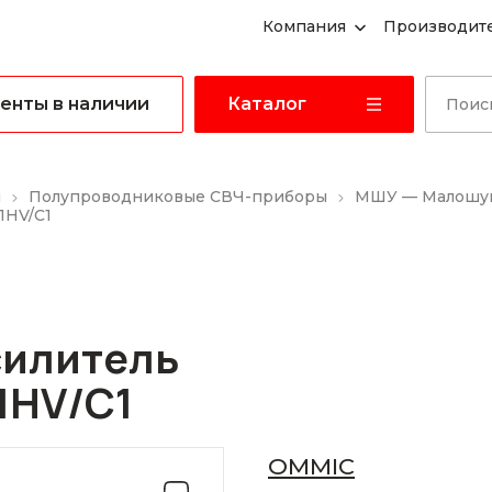
Компания
Производит
енты в наличии
Каталог
ы
Полупроводниковые СВЧ-приборы
МШУ — Малошум
1HV/C1
илитель
1HV/C1
OMMIC