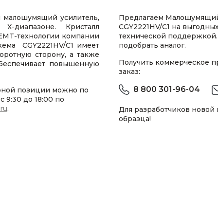
 малошумящий усилитель,
Предлагаем Малошумящий
Х-диапазоне. Кристалл
CGY2221HV/C1 на выгодных
HEMT-технологии компании
технической поддержкой.
хема CGY2221HV/C1 имеет
подобрать аналог.
оротную сторону, а также
Получить коммерческое 
обеспечивает повышенную
заказ:
8 800 301-96-04
рной позиции можно по
 9:30 до 18:00 по
.ru
.
Для разработчиков новой
образца!