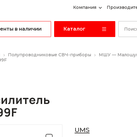
Компания
Производит
енты в наличии
Каталог
ы
Полупроводниковые СВЧ-приборы
МШУ — Малошум
99F
илитель
99F
UMS