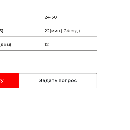
24-30
Б)
22(мин.)-24(стд.)
(дБм)
12
ку
Задать вопрос