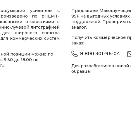
лошумящий усилитель с
Предлагаем Малошумящий
 произведено по pHEMT-
99F на выгодных условиях
сквозными отверстиями в
поддержкой. Проверим н
онно-лучевой литографией
аналог.
 для широкого спектра
Получить коммерческое 
 для коммерческих систем
заказ:
8 800 301-96-04
рной позиции можно по
 9:30 до 18:00 по
.ru
.
Для разработчиков новой
образца!