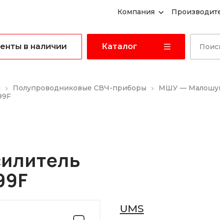
Компания
Производит
енты в наличии
Каталог
ы
Полупроводниковые СВЧ-приборы
МШУ — Малошум
99F
илитель
99F
UMS