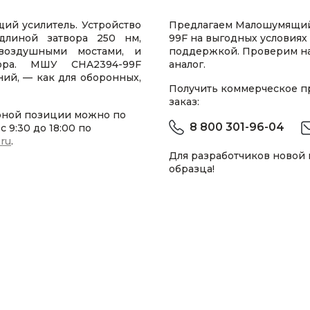
ий усилитель. Устройство
Предлагаем Малошумящий
длиной затвора 250 нм,
99F на выгодных условиях
воздушными мостами, и
поддержкой. Проверим н
вора. МШУ CHA2394-99F
аналог.
ий, — как для оборонных,
Получить коммерческое 
заказ:
рной позиции можно по
8 800 301-96-04
 9:30 до 18:00 по
.ru
.
Для разработчиков новой
образца!