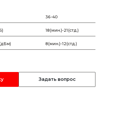
36-40
Б)
18(мин.)-21(стд.)
(дБм)
8(мин.)-12(стд.)
ку
Задать вопрос