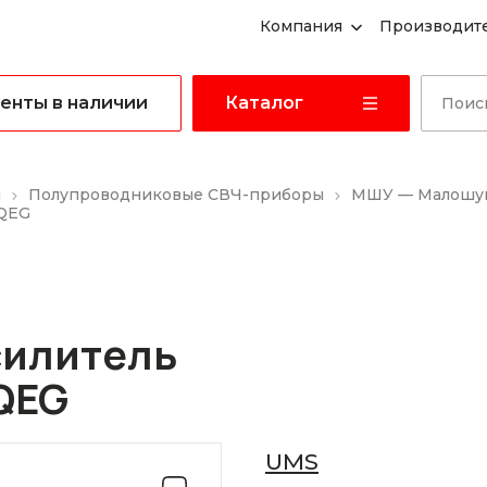
Компания
Производит
енты в наличии
Каталог
ы
Полупроводниковые СВЧ-приборы
МШУ — Малошум
-QEG
илитель
QEG
UMS