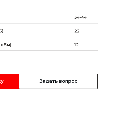
34-44
Б)
22
(дБм)
12
ку
Задать вопрос