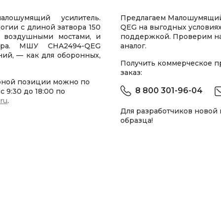
лошумящий усилитель.
Предлагаем Малошумящий
гии с длиной затвора 150
QEG на выгодных условиях
, воздушными мостами, и
поддержкой. Проверим н
вора. МШУ CHA2494-QEG
аналог.
ий, — как для оборонных,
Получить коммерческое 
заказ:
рной позиции можно по
8 800 301-96-04
 9:30 до 18:00 по
.ru
.
Для разработчиков новой
образца!