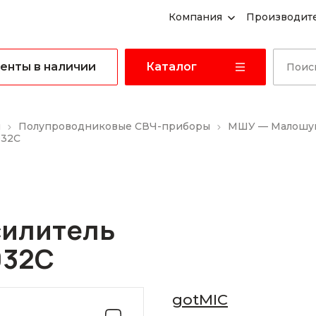
Компания
Производит
енты в наличии
Каталог
ы
Полупроводниковые СВЧ-приборы
МШУ — Малошум
032C
илитель
032C
gotMIC