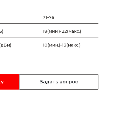
71-76
Б)
18(мин.)-22(макс.)
(дБм)
10(мин.)-13(макс.)
ку
Задать вопрос