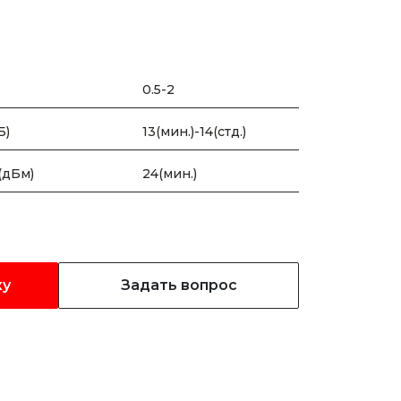
0.5-2
Б)
13(мин.)-14(стд.)
(дБм)
24(мин.)
ку
Задать вопрос