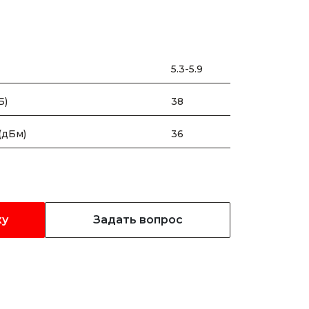
5.3-5.9
Б)
38
(дБм)
36
ку
Задать вопрос