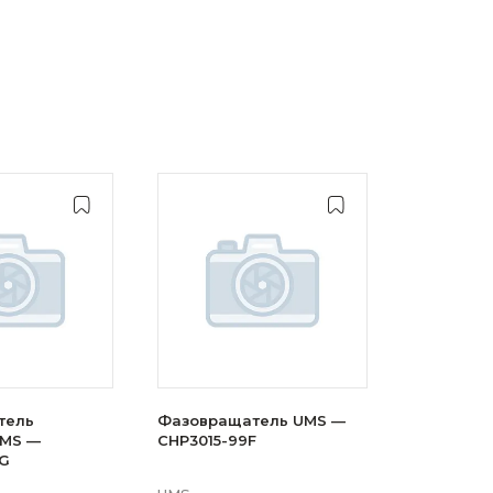
тель
Фазовращатель UMS —
UMS —
CHP3015-99F
G