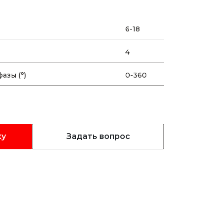
6-18
4
азы (°)
0-360
ку
Задать вопрос