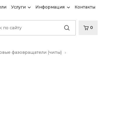
ели
Услуги
Информация
Контакты
0
вые фазовращатели (чипы)