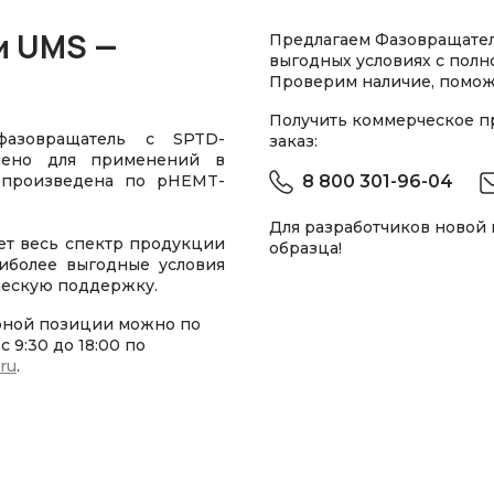
и UMS —
Предлагаем Фазовращател
выгодных условиях с пол
Проверим наличие, помож
Получить коммерческое 
фазовращатель с SPTD-
заказ:
ачено для применений в
а произведена по pHEMT-
8 800 301-96-04
Для разработчиков новой
ет весь спектр продукции
образца!
иболее выгодные условия
ическую поддержку.
рной позиции можно по
 9:30 до 18:00 по
.ru
.