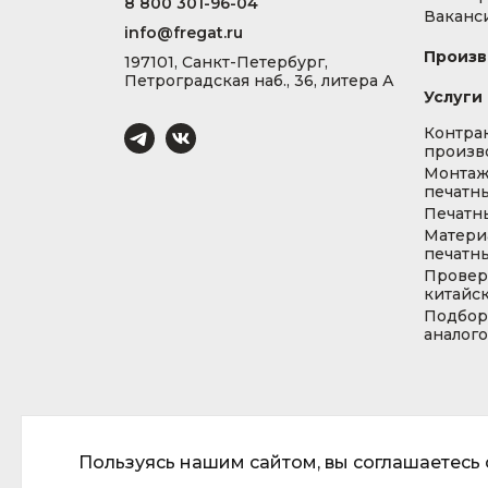
8 800 301-96-04
Ваканс
info@fregat.ru
Произв
197101, Санкт-Петербург,
Петроградская наб., 36, литера А
Услуги
Контра
произв
Монта
печатны
Печатн
Матери
печатны
Провер
китайс
Подбор
аналог
Пользуясь нашим сайтом, вы соглашаетесь с