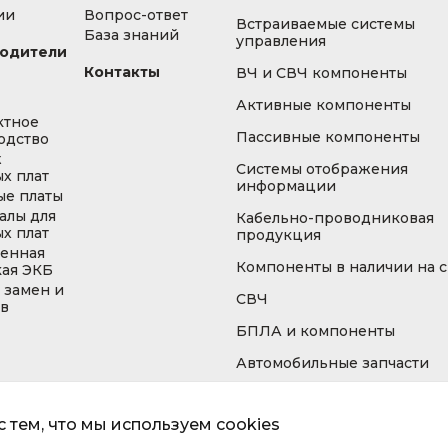
ии
Вопрос-ответ
Встраиваемые системы
База знаний
управления
одители
Контакты
ВЧ и СВЧ компоненты
Активные компоненты
ктное
Пассивные компоненты
одство
ж
Системы отображения
х плат
информации
ые платы
алы для
Кабельно-проводниковая
х плат
продукция
енная
Компоненты в наличии на 
кая ЭКБ
 замен и
СВЧ
ов
БПЛА и компоненты
Автомобильные запчасти
 тем, что мы используем cookies
Информа