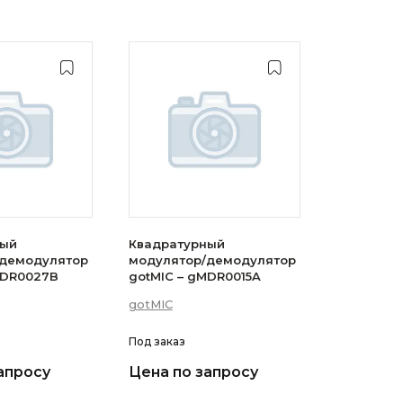
ный
Квадратурный
/демодулятор
модулятор/демодулятор
MDR0027B
gotMIC – gMDR0015A
gotMIC
Под заказ
апросу
Цена по запросу