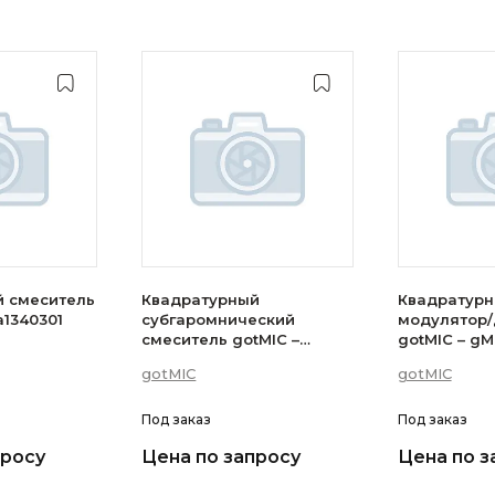
й смеситель
Квадратурный
Квадратур
a1340301
субгаромнический
модулятор
смеситель gotMIC –
gotMIC – g
gMDR0035A
gotMIC
gotMIC
Под заказ
Под заказ
просу
Цена по запросу
Цена по з