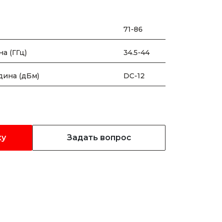
71-86
а (ГГц)
34.5-44
дина (дБм)
DC-12
ку
Задать вопрос