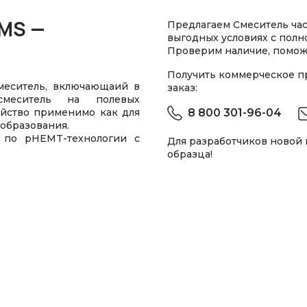
MS —
Предлагаем Смеситель ча
выгодных условиях с пол
Проверим наличие, помож
Получить коммерческое 
меситель, включающаий в
заказ:
смеситель на полевых
ойство применимо как для
8 800 301-96-04
образования.
 по pHEMT-технологии с
Для разработчиков новой
образца!