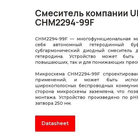
Смеситель компании U
CHM2294-99F
CHM2294-99F — многофункциональная ми
себя автономный гетеродинный бу
субгармонический диодный смеситель д
гетеродина. Устройство может быть
повышаюших, так и для понижающих прео
Микросхема CHM2294-99F спроектирован
применений, и может быть исполь
широкополосных беспроводных коммуник
сторона микросхемы заземлена, что поз
монтажа. Устройство произведено по pH
затвора 250 нм.
Datasheet