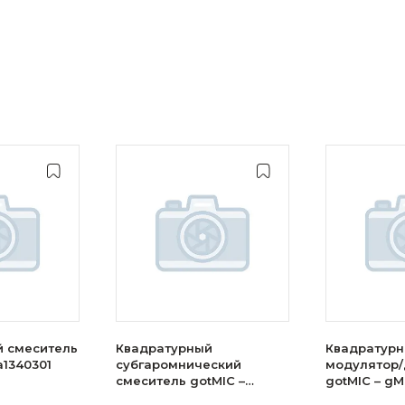
й смеситель
Квадратурный
Квадратур
a1340301
субгаромнический
модулятор
смеситель gotMIC –
gotMIC – g
gMDR0035A