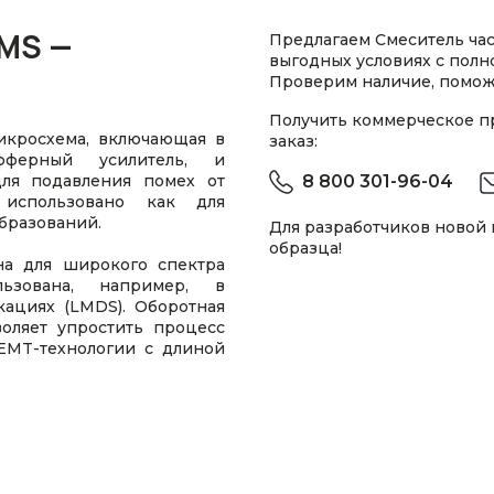
MS —
Предлагаем Смеситель ча
выгодных условиях с пол
Проверим наличие, помож
Получить коммерческое 
кросхема, включающая в
заказ:
фферный усилитель, и
ля подавления помех от
8 800 301-96-04
 использовано как для
бразований.
Для разработчиков новой
образца!
а для широкого спектра
зована, например, в
ациях (LMDS). Оборотная
воляет упростить процесс
EMT-технологии с длиной