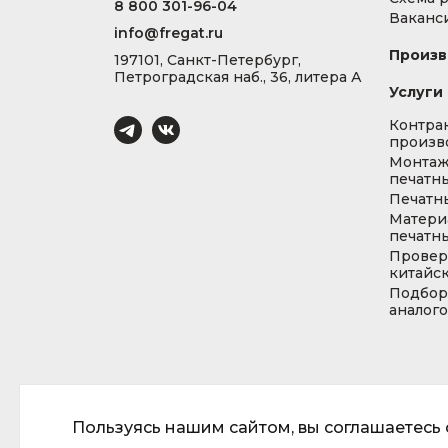
8 800 301-96-04
Ваканс
info@fregat.ru
Произв
197101, Санкт-Петербург,
Петроградская наб., 36, литера А
Услуги
Контра
произв
Монта
печатны
Печатн
Матери
печатны
Провер
китайс
Подбор
аналог
Пользуясь нашим сайтом, вы соглашаетесь с