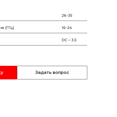
26-35
а (ГГц)
16-24
DC – 3.5
ку
Задать вопрос