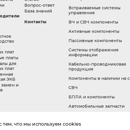
ии
Вопрос-ответ
Встраиваемые системы
База знаний
управления
одители
Контакты
ВЧ и СВЧ компоненты
Активные компоненты
ктное
Пассивные компоненты
одство
ж
Системы отображения
х плат
информации
ые платы
алы для
Кабельно-проводниковая
х плат
продукция
енная
Компоненты в наличии на 
кая ЭКБ
 замен и
СВЧ
ов
БПЛА и компоненты
Автомобильные запчасти
 тем, что мы используем cookies