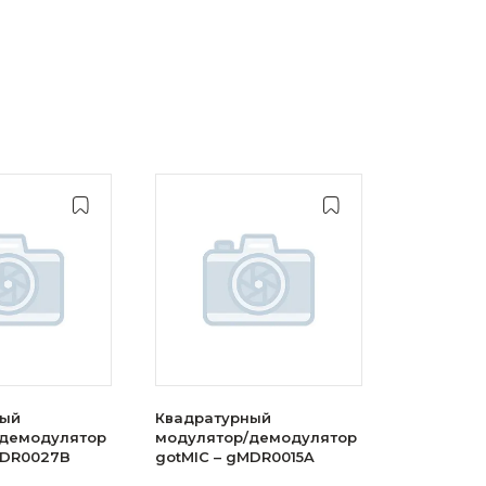
ный
Квадратурный
/демодулятор
модулятор/демодулятор
MDR0027B
gotMIC – gMDR0015A