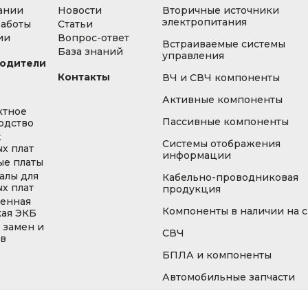
ании
Новости
Вторичные источники
электропитания
работы
Статьи
ии
Вопрос-ответ
Встраиваемые системы
База знаний
управления
одители
Контакты
ВЧ и СВЧ компоненты
Активные компоненты
ктное
Пассивные компоненты
одство
ж
Системы отображения
х плат
информации
ые платы
алы для
Кабельно-проводниковая
х плат
продукция
енная
Компоненты в наличии на 
кая ЭКБ
 замен и
СВЧ
ов
БПЛА и компоненты
Автомобильные запчасти