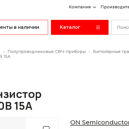
Компания
Производит
енты в наличии
Каталог
ы
Полупроводниковые СВЧ-приборы
Биполярные тр
В 15А
нзистор
0В 15А
ON Semiconducto