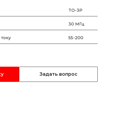
TO-3P
30 МГц
 току
55-200
ку
Задать вопрос