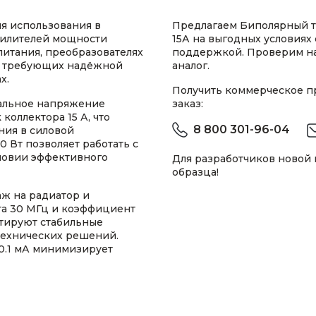
я использования в
Предлагаем Биполярный т
силителей мощности
15А на выгодных условиях
питания, преобразователях
поддержкой. Проверим н
х, требующих надёжной
аналог.
х.
Получить коммерческое 
альное напряжение
заказ:
коллектора 15 А, что
8 800 301-96-04
ия в силовой
0 Вт позволяет работать с
ловии эффективного
Для разработчиков новой
образца!
ж на радиатор и
та 30 МГц и коэффициент
нтируют стабильные
технических решений.
 0.1 мА минимизирует