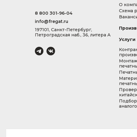
О комп
Схема 
8 800 301-96-04
Ваканс
info@fregat.ru
Произв
197101, Санкт-Петербург,
Петроградская наб., 36, литера А
Услуги
Контра
произв
Монта
печатны
Печатн
Матери
печатны
Провер
китайс
Подбор
аналог