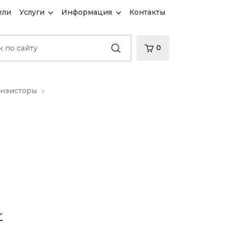
ели
Услуги
Информация
Контакты
0
анзисторы
r