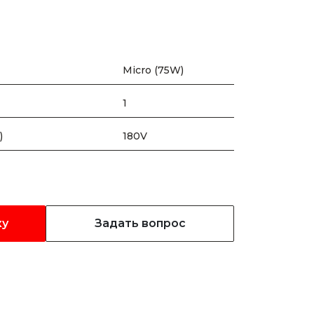
Micro (75W)
1
)
180V
ку
Задать вопрос