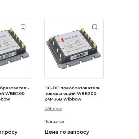
бразователь
DC-DC преобразователь
й WBB200-
повышающий WBB200-
B Wibbow
24M36B Wibbow
Wibbow
Под заказ
апросу
Цена по запросу