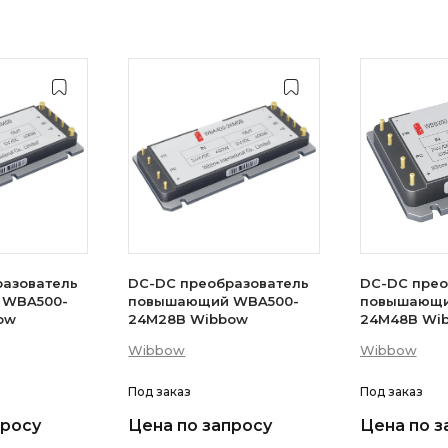
разователь
DC-DC преобразователь
DC-DC прео
 WBA500-
повышающий WBA500-
повышающи
bbow
24M28B Wibbow
24M48
Wibbow
Wibbow
Под заказ
Под заказ
просу
Цена по запросу
Цена по з