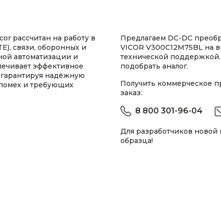
or рассчитан на работу в
Предлагаем DC-DC преоб
E), связи, оборонных и
VICOR V300C12M75BL на в
ной автоматизации и
технической поддержкой.
печивает эффективное
подобрать аналог.
 гарантируя надёжную
Получить коммерческое 
 помех и требующих
заказ:
8 800 301-96-04
Для разработчиков новой
образца!