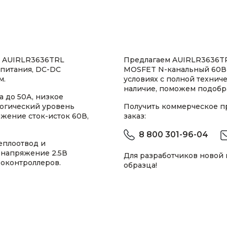
 AUIRLR3636TRL
Предлагаем AUIRLR3636TR
 питания, DC-DC
MOSFET N-канальный 60В
м.
условиях с полной техни
наличие, поможем подобра
 до 50А, низкое
логический уровень
Получить коммерческое 
жение сток-исток 60В,
заказ:
8 800 301-96-04
еплоотвод и
 напряжение 2.5В
Для разработчиков новой
роконтроллеров.
образца!