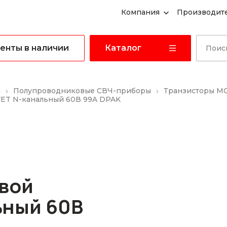
Компания
Производит
енты в наличии
Каталог
ы
Полупроводниковые СВЧ-приборы
Транзисторы M
FET N-канальный 60В 99A DPAK
вой
ьный 60В