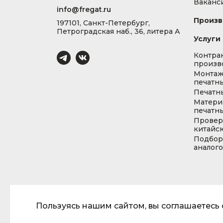
Ваканс
info@fregat.ru
Произв
197101, Санкт-Петербург,
Петроградская наб., 36, литера А
Услуги
Контра
произв
Монта
печатны
Печатн
Матери
печатны
Провер
китайс
Подбор
аналог
Пользуясь нашим сайтом, вы соглашаетесь с