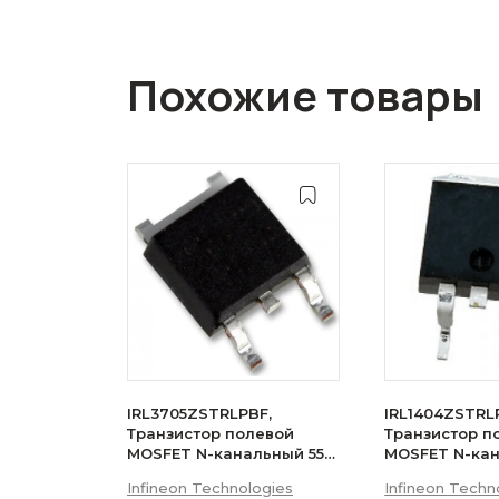
Похожие товары
IRL3705ZSTRLPBF,
IRL1404ZSTRL
Транзистор полевой
Транзистор п
MOSFET N-канальный 55В
MOSFET N-ка
75A D2PAK
75A
Infineon Technologies
Infineon Techn