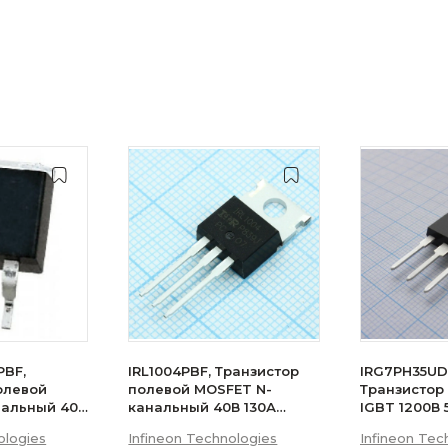
PBF,
IRL1004PBF, Транзистор
IRG7PH35UD
олевой
полевой MOSFET N-
Транзистор
нальный 40В
канальный 40В 130А
IGBT 1200В
200Вт
ologies
Infineon Technologies
Infineon Tec