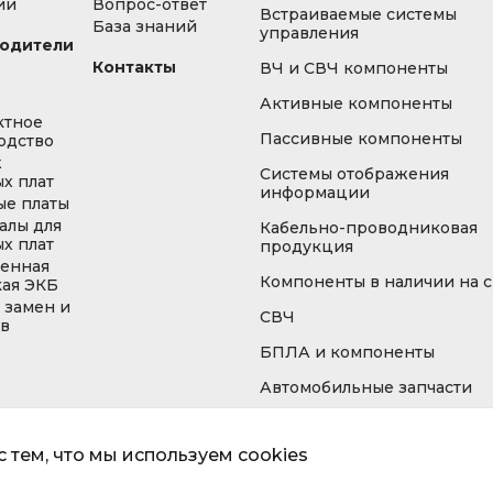
ии
Вопрос-ответ
Встраиваемые системы
База знаний
управления
одители
Контакты
ВЧ и СВЧ компоненты
Активные компоненты
ктное
Пассивные компоненты
одство
ж
Системы отображения
х плат
информации
ые платы
алы для
Кабельно-проводниковая
х плат
продукция
енная
Компоненты в наличии на 
кая ЭКБ
 замен и
СВЧ
ов
БПЛА и компоненты
Автомобильные запчасти
 тем, что мы используем cookies
Информа