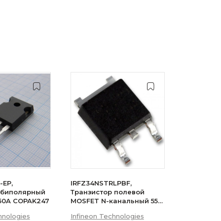
-EP,
IRFZ34NSTRLPBF,
 биполярный
Транзистор полевой
 50A COPAK247
MOSFET N-канальный 55В
29A 3-Pin(2+Tab) D2PAK
hnologies
Infineon Technologies
лента на катушке