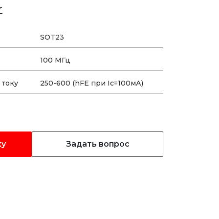
r
SOT23
100 МГц
 току
250-600 (hFE при Ic=100мА)
ку
Задать вопрос