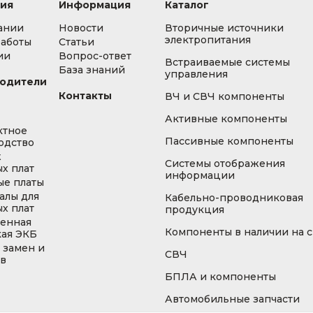
ия
Информация
Каталог
ании
Новости
Вторичные источники
электропитания
работы
Статьи
ии
Вопрос-ответ
Встраиваемые системы
База знаний
управления
одители
Контакты
ВЧ и СВЧ компоненты
Активные компоненты
ктное
Пассивные компоненты
одство
ж
Системы отображения
х плат
информации
ые платы
алы для
Кабельно-проводниковая
х плат
продукция
енная
Компоненты в наличии на 
кая ЭКБ
 замен и
СВЧ
ов
БПЛА и компоненты
Автомобильные запчасти