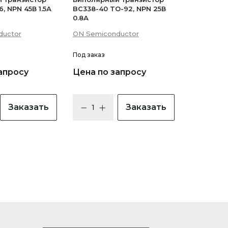
, NPN 45В 1.5А
BC338-40 TO-92, NPN 25В
0.8А
ductor
ON Semiconductor
Под заказ
апросу
Цена по запросу
Заказать
Заказать