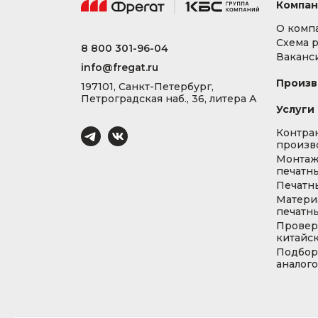
Компан
О комп
Схема 
8 800 301-96-04
Ваканс
info@fregat.ru
Произв
197101, Санкт-Петербург,
Петроградская наб., 36, литера А
Услуги
Контра
произв
Монта
печатны
Печатн
Матери
печатны
Провер
китайс
Подбор
аналог