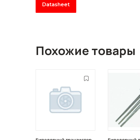
Datasheet
Похожие товары
Биполярный транзистор
Биполярный т