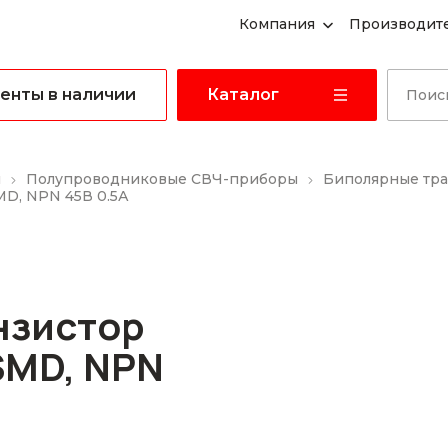
Компания
Производит
енты в наличии
Каталог
ы
Полупроводниковые СВЧ-приборы
Биполярные тр
MD, NPN 45В 0.5А
нзистор
SMD, NPN