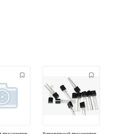
 транзистор
Биполярный транзистор