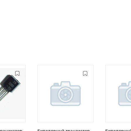
ранзистор
Биполярный транзистор
Биполярный