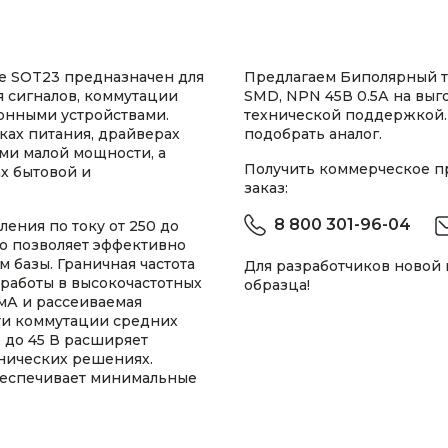
е SOT23 предназначен для
Предлагаем Биполярный т
я сигналов, коммутации
SMD, NPN 45В 0.5А на выг
онными устройствами.
технической поддержкой.
ках питания, драйверах
подобрать аналог.
ми малой мощности, а
Получить коммерческое 
х бытовой и
заказ:
8 800 301-96-04
ения по току от 250 до
то позволяет эффективно
 базы. Граничная частота
Для разработчиков новой
 работы в высокочастотных
образца!
 мА и рассеиваемая
ти коммутации средних
 до 45 В расширяет
нических решениях.
обеспечивает минимальные