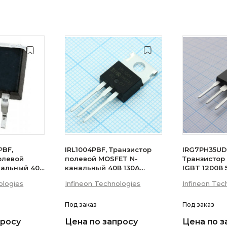
PBF,
IRL1004PBF, Транзистор
IRG7PH35UD
олевой
полевой MOSFET N-
Транзистор
нальный 40В
канальный 40В 130А
IGBT 1200В
200Вт
ologies
Infineon Technologies
Infineon Tec
Под заказ
Под заказ
просу
Цена по запросу
Цена по з