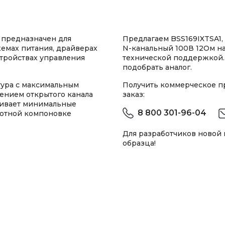
 предназначен для
Предлагаем BSS169IXTSA1
хемах питания, драйверах
N-канальный 100В 12Ом на
стройствах управления
технической поддержкой.
подобрать аналог.
тура с максимальным
Получить коммерческое 
ением открытого канала
заказ:
чивает минимальные
8 800 301-96-04
лотной компоновке
Для разработчиков новой
образца!