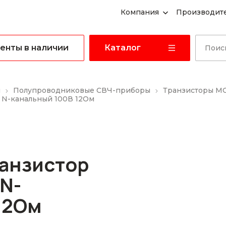
Компания
Производит
енты в наличии
Каталог
ы
Полупроводниковые СВЧ-приборы
Транзисторы M
 N-канальный 100В 12Ом
ранзистор
N-
12Ом