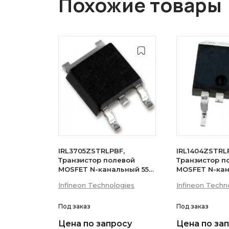
Похожие товары
IRL3705ZSTRLPBF,
IRL1404ZSTRL
Транзистор полевой
Транзистор п
MOSFET N-канальный 55В
MOSFET N-ка
75A D2PAK
75A
Infineon Technologies
Infineon Techn
Под заказ
Под заказ
Цена по запросу
Цена по за