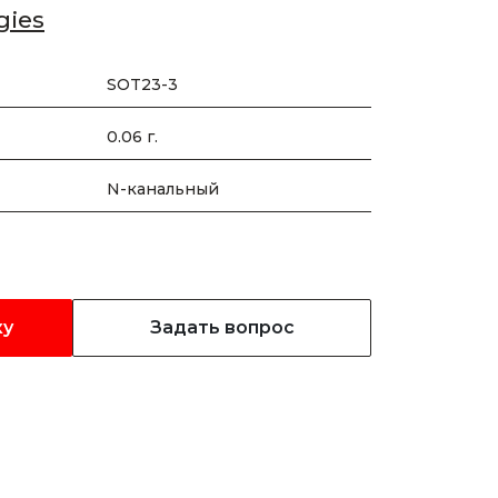
gies
SOT23-3
0.06 г.
N-канальный
ку
Задать вопрос