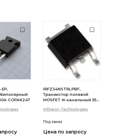
-EP,
IRFZ34NSTRLPBF,
 биполярный
Транзистор полевой
 50A COPAK247
MOSFET N-канальный 55В
29A 3-Pin(2+Tab) D2PAK
hnologies
Infineon Technologies
лента на катушке
Под заказ
апросу
Цена по запросу