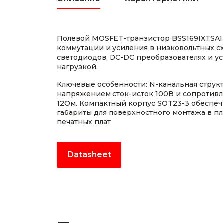
Полевой MOSFET-транзистор BSS169IXTSA1
коммутации и усиления в низковольтных с
светодиодов, DC-DC преобразователях и у
нагрузкой.
Ключевые особенности: N-канальная струк
напряжением сток-исток 100В и сопротивл
12Ом. Компактный корпус SOT23-3 обеспе
габариты для поверхностного монтажа в п
печатных плат.
Datasheet