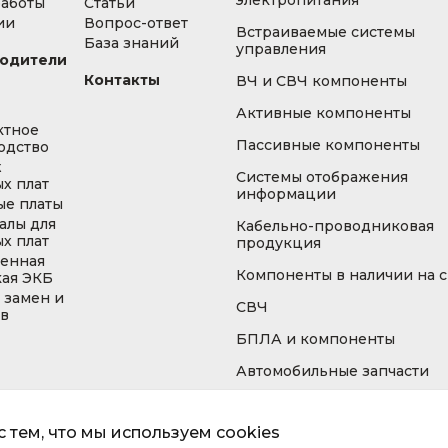
электропитания
работы
Статьи
ии
Вопрос-ответ
Встраиваемые системы
База знаний
управления
одители
Контакты
ВЧ и СВЧ компоненты
Активные компоненты
ктное
Пассивные компоненты
одство
ж
Системы отображения
х плат
информации
ые платы
алы для
Кабельно-проводниковая
х плат
продукция
енная
Компоненты в наличии на 
кая ЭКБ
 замен и
СВЧ
ов
БПЛА и компоненты
Автомобильные запчасти
 тем, что мы используем cookies