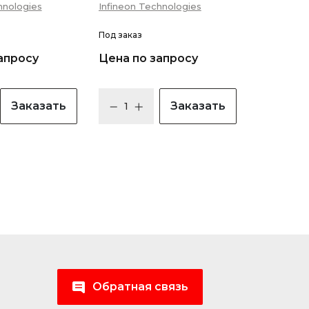
hnologies
Infineon Technologies
лента на катушке
Под заказ
апросу
Цена по запросу
Заказать
Заказать
Обратная связь