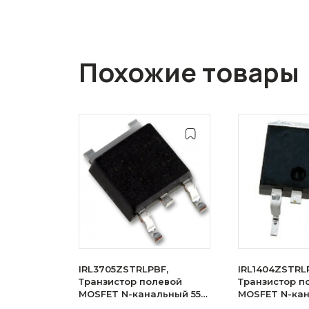
Похожие товары
IRL3705ZSTRLPBF,
IRL1404ZSTRL
Транзистор полевой
Транзистор п
MOSFET N-канальный 55В
MOSFET N-ка
75A D2PAK
75A