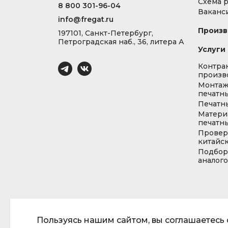
Схема 
8 800 301-96-04
Ваканс
info@fregat.ru
Произв
197101, Санкт-Петербург,
Петроградская наб., 36, литера А
Услуги
Контра
произв
Монта
печатны
Печатн
Матери
печатны
Провер
китайс
Подбор
аналог
Пользуясь нашим сайтом, вы соглашаетесь с