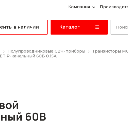
Компания
Производит
енты в наличии
Каталог
ы
Полупроводниковые СВЧ-приборы
Транзисторы M
T P-канальный 60В 0.15A
вой
ьный 60В