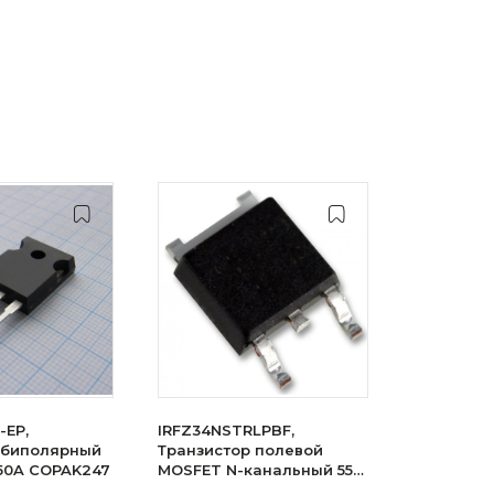
-EP,
IRFZ34NSTRLPBF,
 биполярный
Транзистор полевой
 50A COPAK247
MOSFET N-канальный 55В
29A 3-Pin(2+Tab) D2PAK