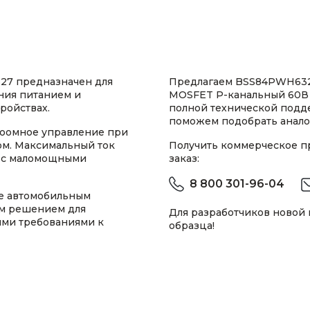
27 предназначен для
Предлагаем BSS84PWH6327
ния питанием и
MOSFET P-канальный 60В 0
ройствах.
полной технической подд
поможем подобрать анало
коомное управление при
ом. Максимальный ток
Получить коммерческое 
ь с маломощными
заказ:
8 800 301-96-04
ие автомобильным
ым решением для
Для разработчиков новой
ими требованиями к
образца!