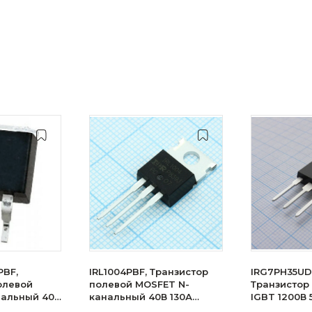
PBF,
IRL1004PBF, Транзистор
IRG7PH35UD
олевой
полевой MOSFET N-
Транзистор
нальный 40В
канальный 40В 130А
IGBT 1200В
200Вт