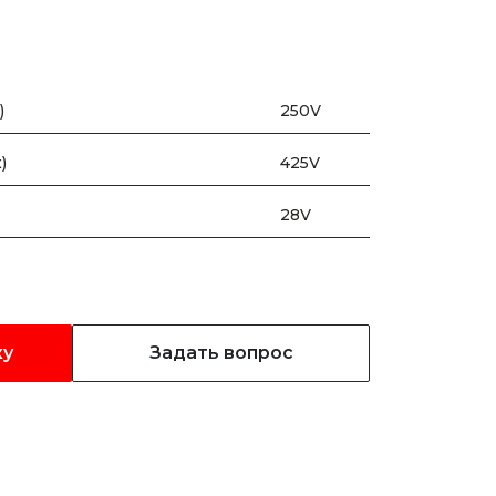
)
250V
)
425V
28V
ку
Задать вопрос