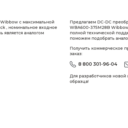
 Wibbow с максимальной
Предлагаем DC-DC преоб
rick , номинальное входное
WBA600-375M28B Wibbow 
ь является аналогом
полной технической подд
поможем подобрать анало
Получить коммерческое 
заказ:
8 800 301-96-04
Для разработчиков новой
образца!