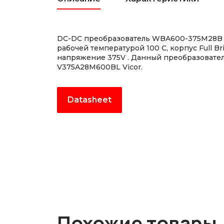
DC-DC преобразователь WBA600-375M28B
рабочей температурой 100 С, корпус Full B
напряжение 375V . Данный преобразовател
V375A28M600BL Vicor.
Datasheet
Похожие товары