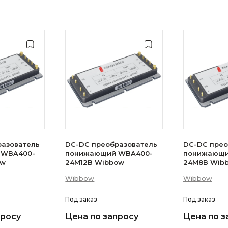
разователь
DC-DC преобразователь
DC-DC прео
 WBA400-
понижающий WBA400-
понижающи
bow
24M12B Wibbow
24M8B W
Wibbow
Wibbow
Под заказ
Под заказ
просу
Цена по запросу
Цена по з