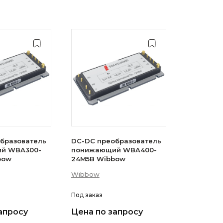
бразователь
DC-DC преобразователь
й WBA300-
понижающий WBA400-
ibbow
24M5B Wibbow
Wibbow
Под заказ
апросу
Цена по запросу