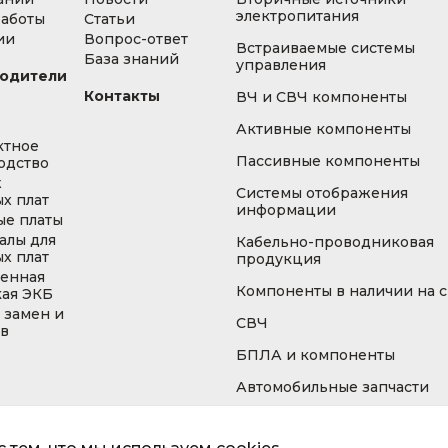
электропитания
работы
Статьи
ии
Вопрос-ответ
Встраиваемые системы
База знаний
управления
одители
Контакты
ВЧ и СВЧ компоненты
Активные компоненты
ктное
Пассивные компоненты
одство
ж
Системы отображения
х плат
информации
ые платы
алы для
Кабельно-проводниковая
х плат
продукция
енная
Компоненты в наличии на 
кая ЭКБ
 замен и
СВЧ
ов
БПЛА и компоненты
Автомобильные запчасти