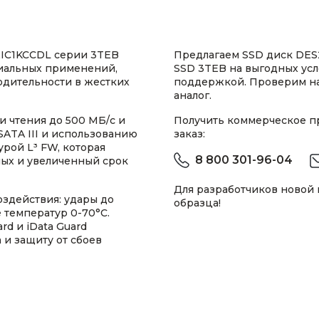
IC1KCCDL серии 3TEB
Предлагаем SSD диск DES25
риальных применений,
SSD 3TEB на выгодных усл
дительности в жестких
поддержкой. Проверим н
аналог.
и чтения до 500 МБ/с и
Получить коммерческое 
SATA III и использованию
заказ:
урой L³ FW, которая
8 800 301-96-04
ных и увеличенный срок
Для разработчиков новой
здействия: удары до
образца!
 температур 0-70°C.
d и iData Guard
 и защиту от сбоев