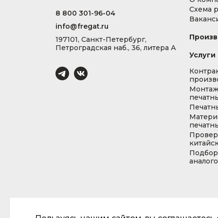
Схема 
8 800 301-96-04
Ваканс
info@fregat.ru
Произв
197101, Санкт-Петербург,
Петроградская наб., 36, литера А
Услуги
Контра
произв
Монта
печатны
Печатн
Матери
печатны
Провер
китайс
Подбор
аналог