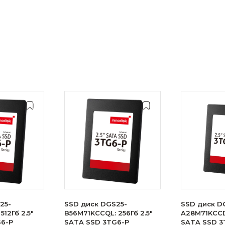
25-
SSD диск DGS25-
SSD диск D
512Гб 2.5"
B56M71KCCQL: 256Гб 2.5"
A28M71KCCDL
G6-P
SATA SSD 3TG6-P
SATA SSD 3