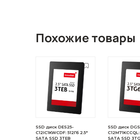
Похожие товары
SSD диск DES25-
SSD диск DGS
C12IC1KWCDF: 512Гб 2.5"
C12M71KCCQL: 
SATA SSD 3TEB
SATA SSD 3T