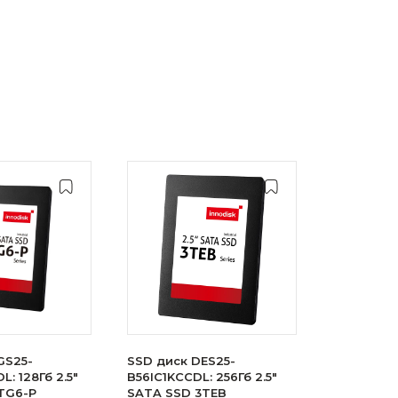
GS25-
SSD диск DES25-
: 128Гб 2.5"
B56IC1KCCDL: 256Гб 2.5"
TG6-P
SATA SSD 3TEB