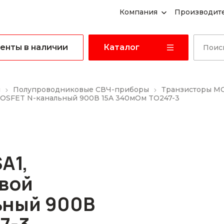
Компания
Производит
енты в наличии
Каталог
ы
Полупроводниковые СВЧ-приборы
Транзисторы M
OSFET N-канальный 900В 15A 340мОм TO247-3
A1,
вой
ьный 900В