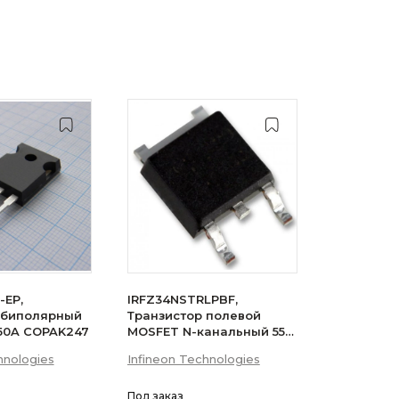
-EP,
IRFZ34NSTRLPBF,
 биполярный
Транзистор полевой
 50A COPAK247
MOSFET N-канальный 55В
29A 3-Pin(2+Tab) D2PAK
hnologies
Infineon Technologies
лента на катушке
Под заказ