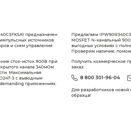
40C3FKSA1 предназначен
Предлагаем IPW90R340C3F
 импульсных источников
MOSFET N-канальный 900В
оров и схем управления
выгодных условиях с пол
Проверим наличие, помож
ние сток-исток 900В при
Получить коммерческое 
открытого канала 340мОм
заказ:
сти. Максимальная
8 800 301-96-04
O247-3 с выводным
 demanding приложениях.
Для разработчиков новой
образца!