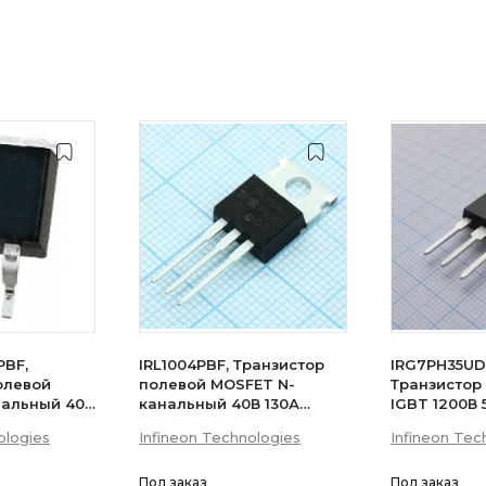
PBF,
IRL1004PBF, Транзистор
IRG7PH35UD
олевой
полевой MOSFET N-
Транзистор
нальный 40В
канальный 40В 130А
IGBT 1200В
200Вт
ologies
Infineon Technologies
Infineon Tec
Под заказ
Под заказ