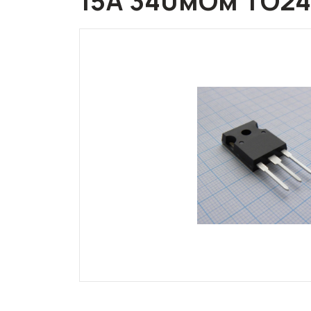
15A 340мОм TO24