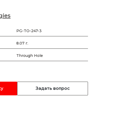
gies
PG-TO-247-3
8.07 г.
Through Hole
ку
Задать вопрос