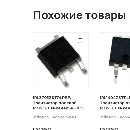
Похожие товары
IRL3705ZSTRLPBF,
IRL1404ZSTRL
Транзистор полевой
Транзистор п
MOSFET N-канальный 55В
MOSFET N-ка
75A D2PAK
75A
Infineon Technologies
Infineon Techn
Под заказ
Под заказ