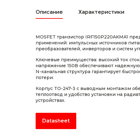
Описание
Характеристики
MOSFET транзистор IRF150P220AKMA1 пред
применений: импульсных источников пита
преобразователей, инверторов и систем у
Ключевые преимущества: высокий ток стока
напряжение 150В обеспечивают надежную 
N-канальная структура гарантирует быстр
потери.
Корпус TO-247-3 с выводным монтажом об
теплоотвод и удобство установки на ради
устройствах.
Datasheet