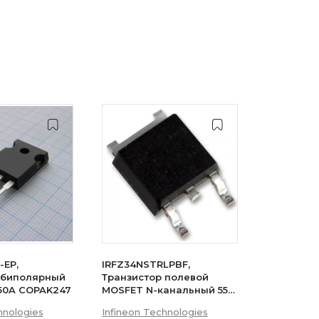
-EP,
IRFZ34NSTRLPBF,
 биполярный
Транзистор полевой
 50A COPAK247
MOSFET N-канальный 55В
29A 3-Pin(2+Tab) D2PAK
hnologies
Infineon Technologies
лента на катушке