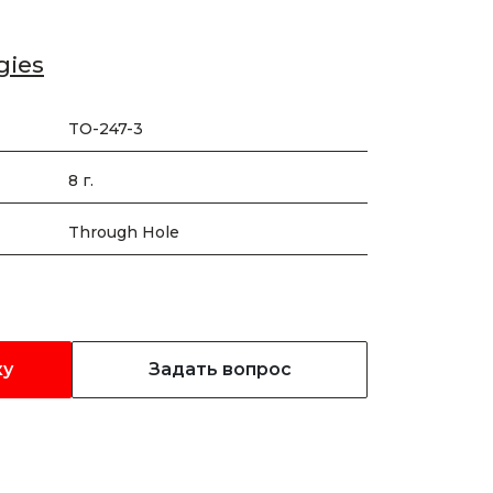
gies
TO-247-3
8 г.
Through Hole
ку
Задать вопрос