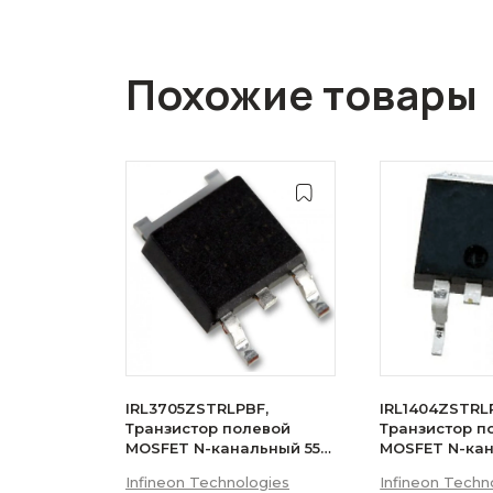
Похожие товары
IRL3705ZSTRLPBF,
IRL1404ZSTRL
Транзистор полевой
Транзистор п
MOSFET N-канальный 55В
MOSFET N-ка
75A D2PAK
75A
Infineon Technologies
Infineon Techn