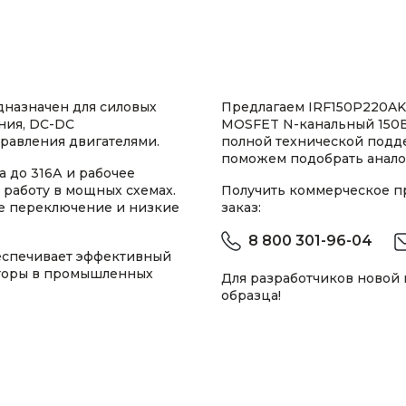
назначен для силовых
Предлагаем IRF150P220AK
ния, DC-DC
MOSFET N-канальный 150В 
правления двигателями.
полной технической подд
поможем подобрать анало
 до 316А и рабочее
работу в мощных схемах.
Получить коммерческое 
ое переключение и низкие
заказ:
8 800 301-96-04
еспечивает эффективный
аторы в промышленных
Для разработчиков новой
образца!