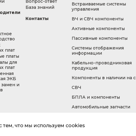
ии
Вопрос-ответ
Встраиваемые системы
База знаний
управления
одители
Контакты
ВЧ и СВЧ компоненты
Активные компоненты
ктное
Пассивные компоненты
одство
ж
Системы отображения
х плат
информации
ые платы
алы для
Кабельно-проводниковая
х плат
продукция
енная
Компоненты в наличии на 
кая ЭКБ
 замен и
СВЧ
ов
БПЛА и компоненты
Автомобильные запчасти
 тем, что мы используем cookies
Информа