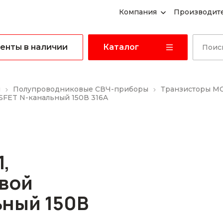
Компания
Производит
енты в наличии
Каталог
ы
Полупроводниковые СВЧ-приборы
Транзисторы M
SFET N-канальный 150В 316A
,
вой
ный 150В