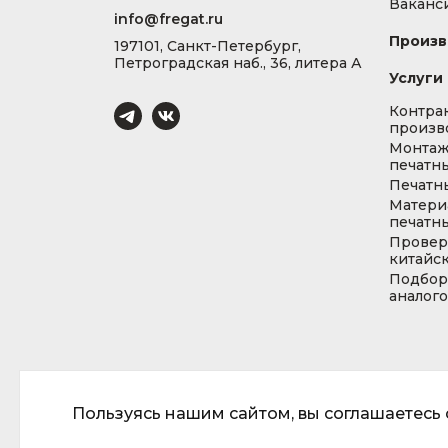
Ваканс
info@fregat.ru
Произв
197101, Санкт-Петербург,
Петроградская наб., 36, литера А
Услуги
Контра
произв
Монта
печатны
Печатн
Матери
печатны
Провер
китайс
Подбор
аналог
Пользуясь нашим сайтом, вы соглашаетесь с