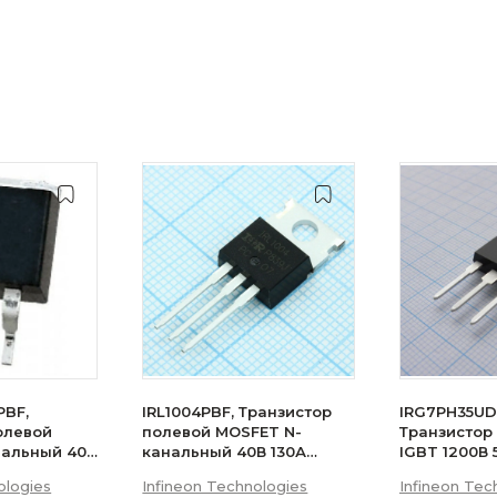
PBF,
IRL1004PBF, Транзистор
IRG7PH35UD
олевой
полевой MOSFET N-
Транзистор
нальный 40В
канальный 40В 130А
IGBT 1200В
200Вт
ologies
Infineon Technologies
Infineon Tec