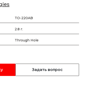
gies
TO-220AB
2.8 г.
Through Hole
ку
Задать вопрос