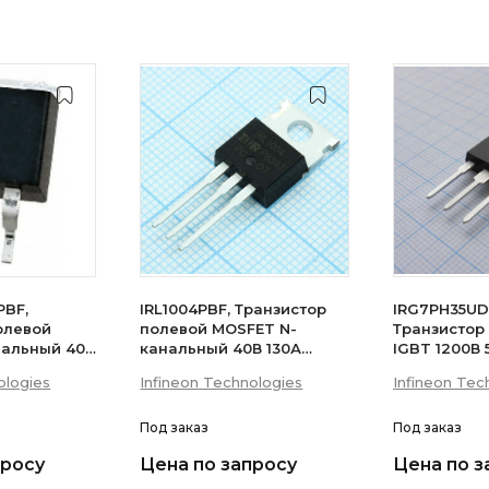
PBF,
IRL1004PBF, Транзистор
IRG7PH35UD
олевой
полевой MOSFET N-
Транзистор
нальный 40В
канальный 40В 130А
IGBT 1200В
200Вт
ologies
Infineon Technologies
Infineon Tec
Под заказ
Под заказ
просу
Цена по запросу
Цена по з