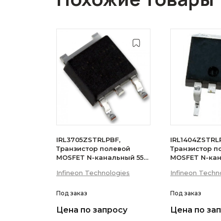
IRL3705ZSTRLPBF,
IRL1404ZSTRL
Транзистор полевой
Транзистор п
MOSFET N-канальный 55В
MOSFET N-ка
75A D2PAK
75A
Infineon Technologies
Infineon Techn
Под заказ
Под заказ
Цена по запросу
Цена по за