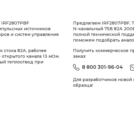
 IRF2807PBF
Предлагаем IRF2807PBF, 
мпульсных источников
N-канальный 75В 82А 200В
оров и систем управления
полной технической подд
поможем подобрать анало
 стока 82А, рабочее
Получить коммерческое 
открытого канала 13 мОм.
заказ:
ый теплоотвод при
8 800 301-96-04
Для разработчиков новой
образца!