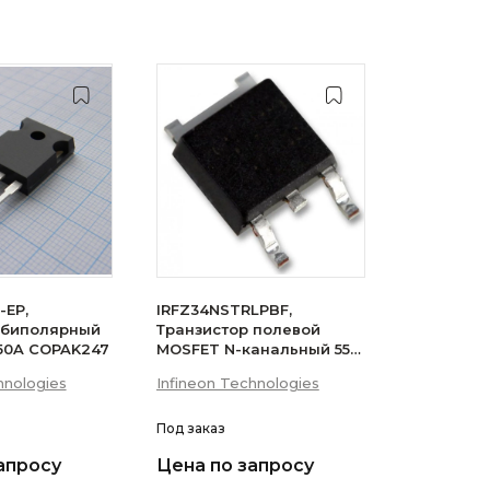
-EP,
IRFZ34NSTRLPBF,
 биполярный
Транзистор полевой
 50A COPAK247
MOSFET N-канальный 55В
29A 3-Pin(2+Tab) D2PAK
hnologies
Infineon Technologies
лента на катушке
Под заказ
апросу
Цена по запросу