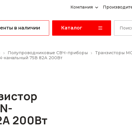
Компания
Производит
енты в наличии
Каталог
ы
Полупроводниковые СВЧ-приборы
Транзисторы M
N-канальный 75В 82А 200Вт
нзистор
N-
2А 200Вт