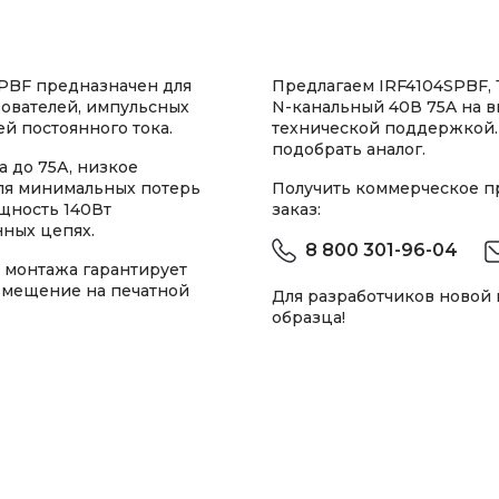
PBF предназначен для
Предлагаем IRF4104SPBF,
ователей, импульсных
N-канальный 40В 75A на в
й постоянного тока.
технической поддержкой.
подобрать аналог.
 до 75А, низкое
для минимальных потерь
Получить коммерческое 
щность 140Вт
заказ:
ных цепях.
8 800 301-96-04
о монтажа гарантирует
змещение на печатной
Для разработчиков новой
образца!