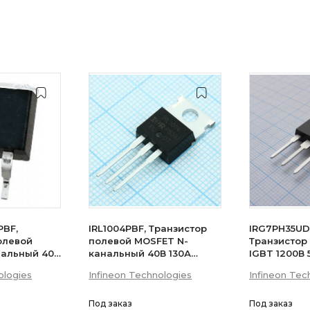
PBF,
IRL1004PBF, Транзистор
IRG7PH35UD
олевой
полевой MOSFET N-
Транзистор
нальный 40В
канальный 40В 130А
IGBT 1200В
200Вт
ologies
Infineon Technologies
Infineon Tec
Под заказ
Под заказ