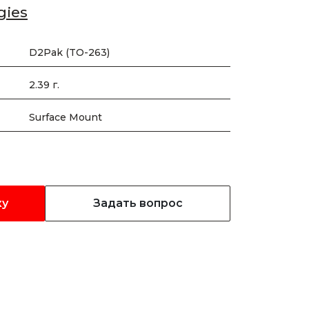
gies
D2Pak (TO-263)
2.39 г.
Surface Mount
ку
Задать вопрос