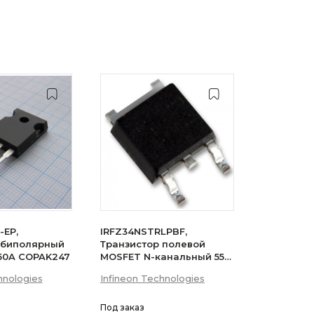
-EP,
IRFZ34NSTRLPBF,
 биполярный
Транзистор полевой
 50A COPAK247
MOSFET N-канальный 55В
29A 3-Pin(2+Tab) D2PAK
hnologies
Infineon Technologies
лента на катушке
Под заказ