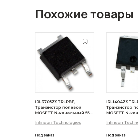
Похожие товары
IRL3705ZSTRLPBF,
IRL1404ZSTRL
Транзистор полевой
Транзистор п
MOSFET N-канальный 55В
MOSFET N-ка
75A D2PAK
75A
Infineon Technologies
Infineon Techn
Под заказ
Под заказ