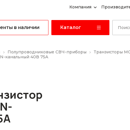
Компания
Производит
енты в наличии
Каталог
ы
Полупроводниковые СВЧ-приборы
Транзисторы M
 N-канальный 40В 75A
анзистор
N-
5A