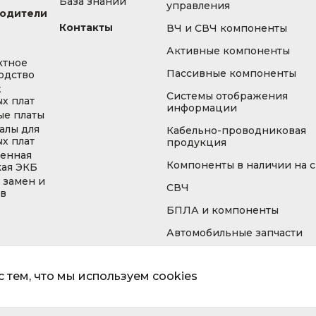
База знаний
управления
одители
Контакты
ВЧ и СВЧ компоненты
Активные компоненты
ктное
Пассивные компоненты
одство
ж
Системы отображения
х плат
информации
ые платы
алы для
Кабельно-проводниковая
х плат
продукция
енная
Компоненты в наличии на 
кая ЭКБ
 замен и
СВЧ
ов
БПЛА и компоненты
Автомобильные запчасти
 тем, что мы используем cookies
Информа