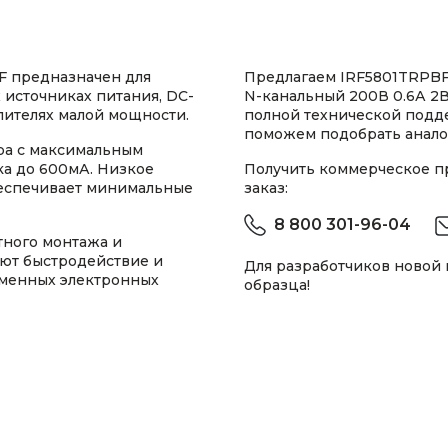
F предназначен для
Предлагаем IRF5801TRPBF
 источниках питания, DC-
N-канальный 200В 0.6А 2В
лителях малой мощности.
полной технической подд
поможем подобрать анало
ра с максимальным
ка до 600мА. Низкое
Получить коммерческое 
беспечивает минимальные
заказ:
8 800 301-96-04
тного монтажа и
уют быстродействие и
Для разработчиков новой
еменных электронных
образца!