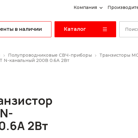
Компания
Производит
енты в наличии
Каталог
ы
Полупроводниковые СВЧ-приборы
Транзисторы M
T N-канальный 200В 0.6А 2Вт
ранзистор
N-
0.6А 2Вт