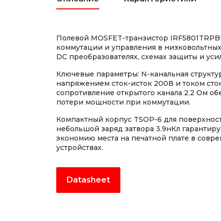
Полевой MOSFET-транзистор IRF5801TRPB
коммутации и управления в низковольтных
DC преобразователях, схемах защиты и уси
Ключевые параметры: N-канальная структу
напряжением сток-исток 200В и током сто
сопротивление открытого канала 2.2 Ом о
потери мощности при коммутации.
Компактный корпус TSOP-6 для поверхнос
небольшой заряд затвора 3.9нКл гарантир
экономию места на печатной плате в совр
устройствах.
Datasheet