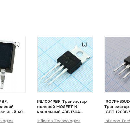
PBF,
IRL1004PBF, Транзистор
IRG7PH35UD
олевой
полевой MOSFET N-
Транзистор
нальный 40В
канальный 40В 130А
IGBT 1200В
200Вт
ologies
Infineon Technologies
Infineon Tec