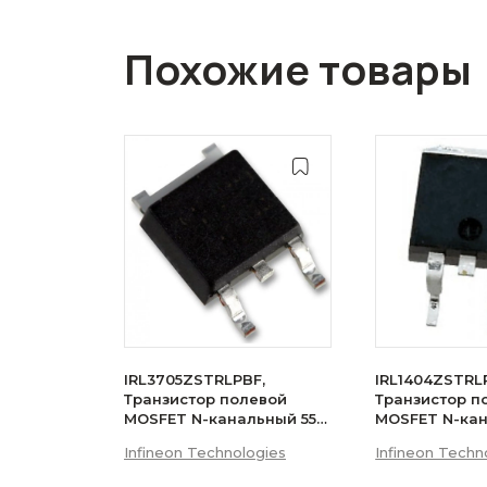
Похожие товары
IRL3705ZSTRLPBF,
IRL1404ZSTRL
Транзистор полевой
Транзистор п
MOSFET N-канальный 55В
MOSFET N-ка
75A D2PAK
75A
Infineon Technologies
Infineon Techn