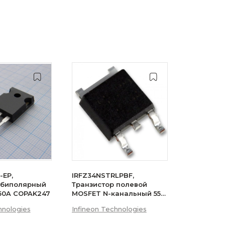
-EP,
IRFZ34NSTRLPBF,
 биполярный
Транзистор полевой
 50A COPAK247
MOSFET N-канальный 55В
29A 3-Pin(2+Tab) D2PAK
hnologies
Infineon Technologies
лента на катушке