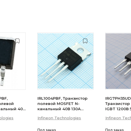
PBF,
IRL1004PBF, Транзистор
IRG7PH35UD
олевой
полевой MOSFET N-
Транзистор
нальный 40В
канальный 40В 130А
IGBT 1200В
200Вт
ologies
Infineon Technologies
Infineon Tec
Под заказ
Под заказ