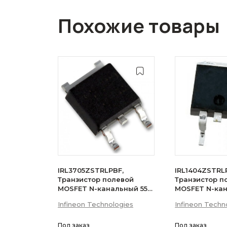
Похожие товары
IRL3705ZSTRLPBF,
IRL1404ZSTRL
Транзистор полевой
Транзистор п
MOSFET N-канальный 55В
MOSFET N-ка
75A D2PAK
75A
Infineon Technologies
Infineon Techn
Под заказ
Под заказ