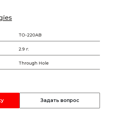
gies
TO-220AB
2.9 г.
Through Hole
ку
Задать вопрос