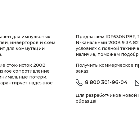
ачен для импульсных
Предлагаем IRF630NPBF, 
лей, инверторов и схем
N-канальный 200В 9.3А 82
ит для коммутации
условиях с полной техни
.
наличие, поможем подобра
е сток-исток 200В,
Получить коммерческое 
Низкое сопротивление
заказ:
инимальные потери.
8 800 301-96-04
гарантирует надежное
Для разработчиков новой
образца!