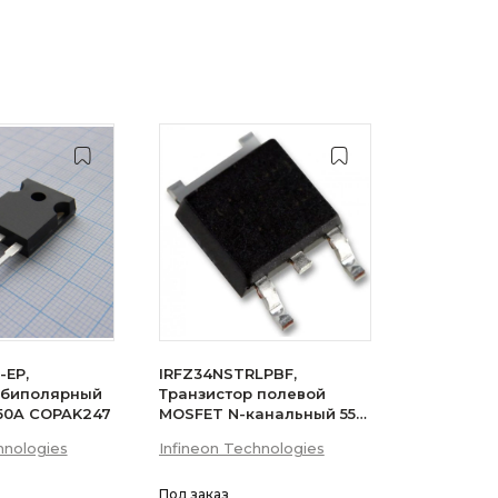
-EP,
IRFZ34NSTRLPBF,
 биполярный
Транзистор полевой
 50A COPAK247
MOSFET N-канальный 55В
29A 3-Pin(2+Tab) D2PAK
hnologies
Infineon Technologies
лента на катушке
Под заказ