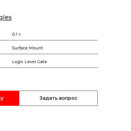
gies
0.1 г.
Surface Mount
Logic Level Gate
ку
Задать вопрос