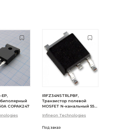
-EP,
IRFZ34NSTRLPBF,
 биполярный
Транзистор полевой
 50A COPAK247
MOSFET N-канальный 55В
29A 3-Pin(2+Tab) D2PAK
hnologies
Infineon Technologies
лента на катушке
Под заказ