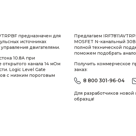
VTRPBF предназначен для
Предлагаем IRF7811AVTRP
ульсных источниках
MOSFET N-канальный 30В 1
 управления двигателями.
полной технической подд
поможем подобрать анало
тока 10.8A при
 открытого канала 14 мОм
Получить коммерческое 
. Logic Level Gate
заказ:
ров с низким пороговым
8 800 301-96-04
Для разработчиков новой
образца!