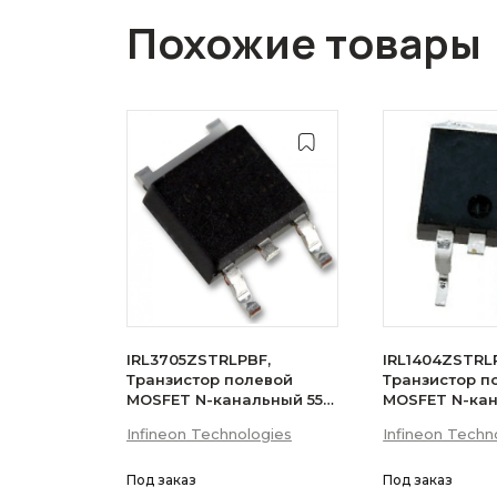
Похожие товары
IRL3705ZSTRLPBF,
IRL1404ZSTRL
Транзистор полевой
Транзистор п
MOSFET N-канальный 55В
MOSFET N-ка
75A D2PAK
75A
Infineon Technologies
Infineon Techn
Под заказ
Под заказ