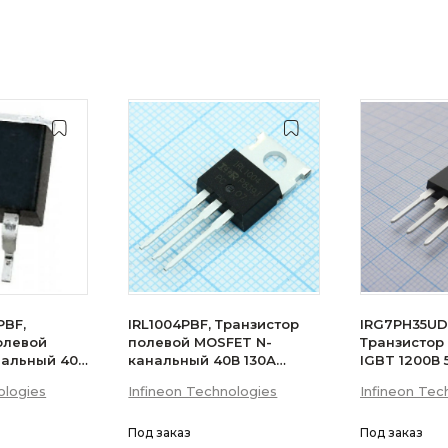
PBF,
IRL1004PBF, Транзистор
IRG7PH35UD
олевой
полевой MOSFET N-
Транзистор
нальный 40В
канальный 40В 130А
IGBT 1200В
200Вт
ologies
Infineon Technologies
Infineon Tec
Под заказ
Под заказ