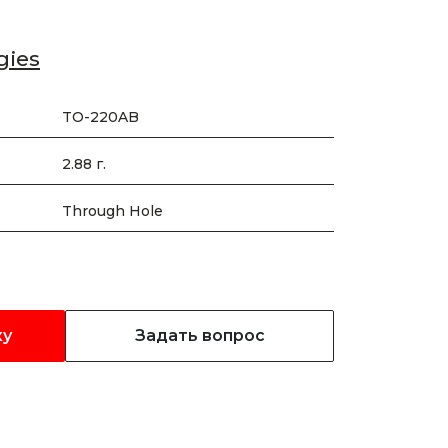
gies
TO-220AB
2.88 г.
Through Hole
ку
Задать вопрос