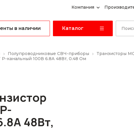
Компания
Производит
енты в наличии
Каталог
ы
Полупроводниковые СВЧ-приборы
Транзисторы M
P-канальный 100В 6.8А 48Вт, 0.48 Ом
анзистор
P-
.8А 48Вт,