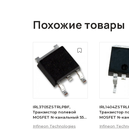
Похожие товары
IRL3705ZSTRLPBF,
IRL1404ZSTRL
Транзистор полевой
Транзистор п
MOSFET N-канальный 55В
MOSFET N-ка
75A D2PAK
75A
Infineon Technologies
Infineon Techn