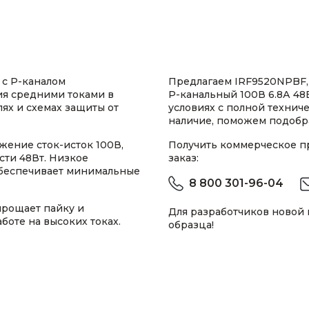
с P-каналом
Предлагаем IRF9520NPBF,
ия средними токами в
P-канальный 100В 6.8А 48В
ях и схемах защиты от
условиях с полной техни
наличие, поможем подобра
ение сток-исток 100В,
Получить коммерческое 
сти 48Вт. Низкое
заказ:
обеспечивает минимальные
8 800 301-96-04
рощает пайку и
Для разработчиков новой
оте на высоких токах.
образца!