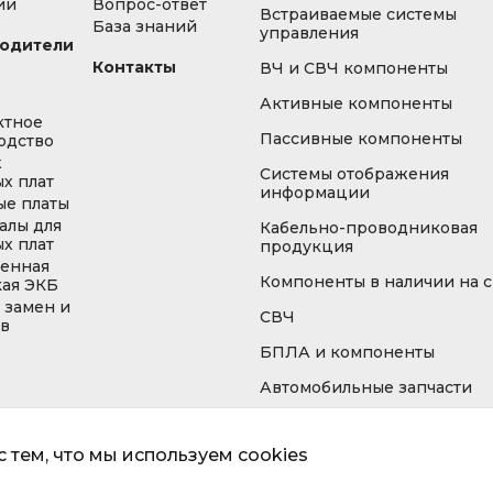
ии
Вопрос-ответ
Встраиваемые системы
База знаний
управления
одители
Контакты
ВЧ и СВЧ компоненты
Активные компоненты
ктное
Пассивные компоненты
одство
ж
Системы отображения
х плат
информации
ые платы
алы для
Кабельно-проводниковая
х плат
продукция
енная
Компоненты в наличии на 
кая ЭКБ
 замен и
СВЧ
ов
БПЛА и компоненты
Автомобильные запчасти
 тем, что мы используем cookies
Информа