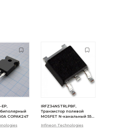
-EP,
IRFZ34NSTRLPBF,
 биполярный
Транзистор полевой
 50A COPAK247
MOSFET N-канальный 55В
29A 3-Pin(2+Tab) D2PAK
hnologies
Infineon Technologies
лента на катушке