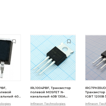
PBF,
IRL1004PBF, Транзистор
IRG7PH35UD
олевой
полевой MOSFET N-
Транзистор
нальный 40В
канальный 40В 130А
IGBT 1200В
200Вт
ologies
Infineon Technologies
Infineon Tec