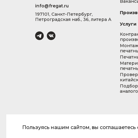
Ваканс
info@fregat.ru
Произв
197101, Санкт-Петербург,
Петроградская наб., 36, литера А
Услуги
Контра
произв
Монта
печатны
Печатн
Матери
печатны
Провер
китайс
Подбор
аналог
Пользуясь нашим сайтом, вы соглашаетесь с