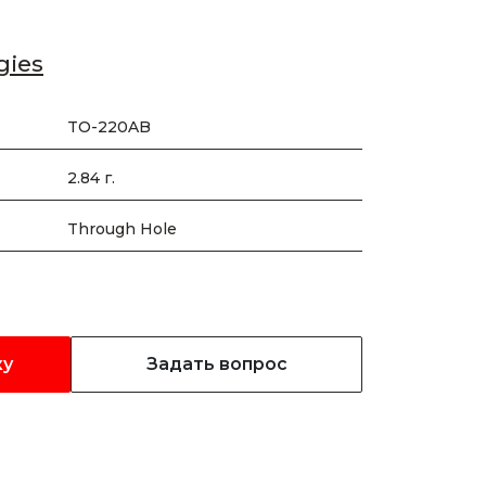
gies
TO-220AB
2.84 г.
Through Hole
ку
Задать вопрос