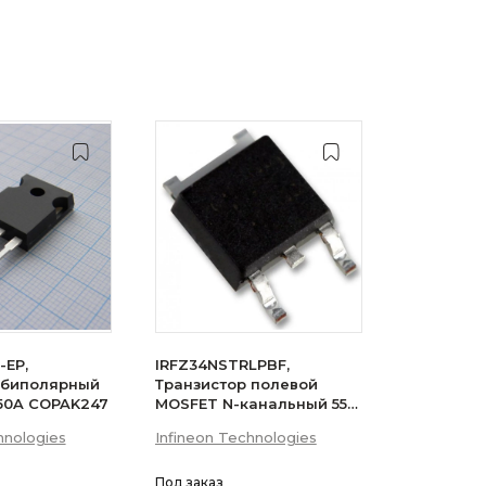
-EP,
IRFZ34NSTRLPBF,
 биполярный
Транзистор полевой
 50A COPAK247
MOSFET N-канальный 55В
29A 3-Pin(2+Tab) D2PAK
hnologies
Infineon Technologies
лента на катушке
Под заказ