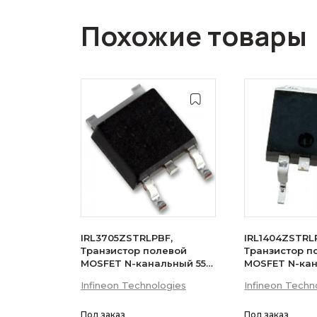
Похожие товары
IRL3705ZSTRLPBF,
IRL1404ZSTRL
Транзистор полевой
Транзистор п
MOSFET N-канальный 55В
MOSFET N-ка
75A D2PAK
75A
Infineon Technologies
Infineon Techn
Под заказ
Под заказ