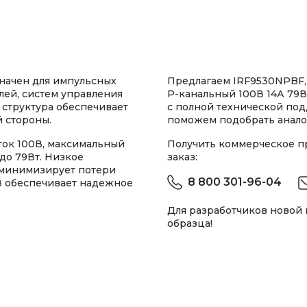
начен для импульсных
Предлагаем IRF9530NPBF,
лей, систем управления
P-канальный 100В 14А 79Вт
 структура обеспечивает
с полной технической по
 стороны.
поможем подобрать анало
ток 100В, максимальный
Получить коммерческое 
до 79Вт. Низкое
заказ:
 минимизирует потери
8 800 301-96-04
В обеспечивает надежное
Для разработчиков новой
образца!