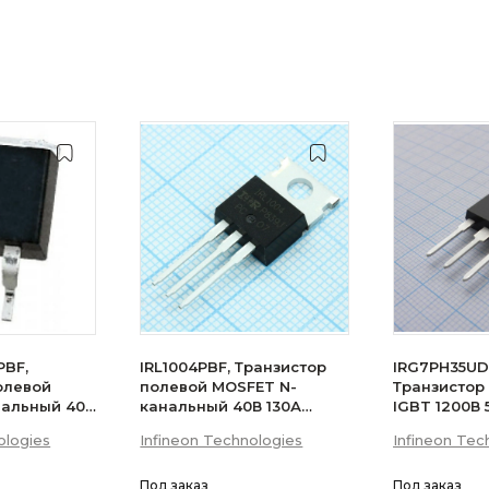
PBF,
IRL1004PBF, Транзистор
IRG7PH35UD
олевой
полевой MOSFET N-
Транзистор
нальный 40В
канальный 40В 130А
IGBT 1200В
200Вт
ologies
Infineon Technologies
Infineon Tec
Под заказ
Под заказ