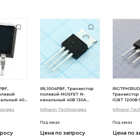
PBF,
IRL1004PBF, Транзистор
IRG7PH35UD
олевой
полевой MOSFET N-
Транзистор
нальный 40В
канальный 40В 130А
IGBT 1200В
200Вт
ologies
Infineon Technologies
Infineon Tec
Под заказ
Под заказ
просу
Цена по запросу
Цена по з