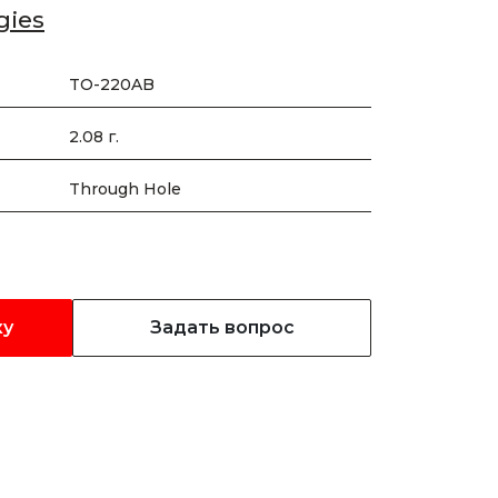
gies
TO-220AB
2.08 г.
Through Hole
ку
Задать вопрос