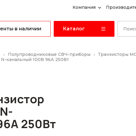
Компания
Производит
енты в наличии
Каталог
ы
Полупроводниковые СВЧ-приборы
Транзисторы M
 N-канальный 100В 96А 250Вт
нзистор
N-
96А 250Вт