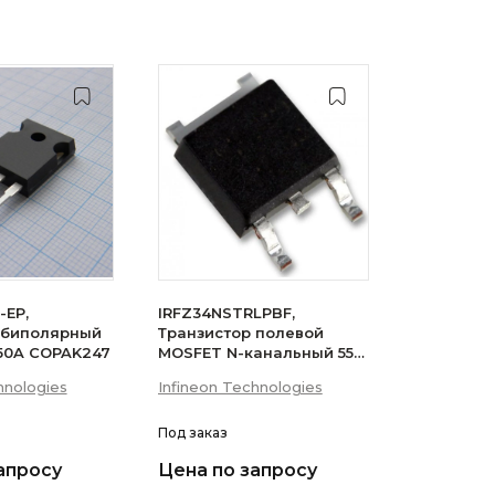
-EP,
IRFZ34NSTRLPBF,
 биполярный
Транзистор полевой
 50A COPAK247
MOSFET N-канальный 55В
29A 3-Pin(2+Tab) D2PAK
hnologies
Infineon Technologies
лента на катушке
Под заказ
апросу
Цена по запросу