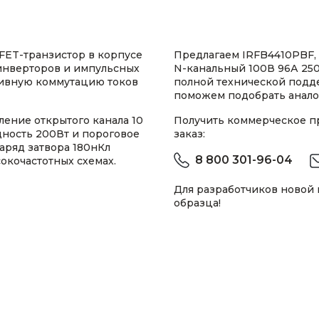
ET-транзистор в корпусе
Предлагаем IRFB4410PBF,
инверторов и импульсных
N-канальный 100В 96А 250
тивную коммутацию токов
полной технической подд
поможем подобрать анало
ение открытого канала 10
Получить коммерческое 
ность 200Вт и пороговое
заказ:
аряд затвора 180нКл
8 800 301-96-04
окочастотных схемах.
Для разработчиков новой
образца!