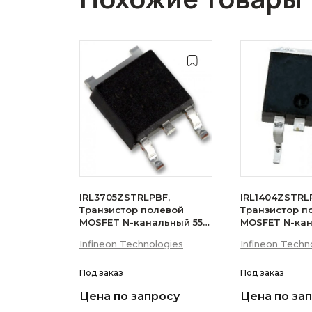
IRL3705ZSTRLPBF,
IRL1404ZSTRL
Транзистор полевой
Транзистор п
MOSFET N-канальный 55В
MOSFET N-ка
75A D2PAK
75A
Infineon Technologies
Infineon Techn
Под заказ
Под заказ
Цена по запросу
Цена по за