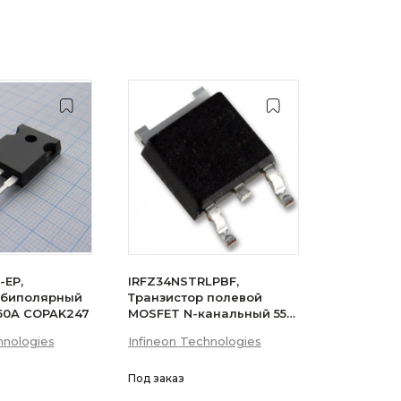
-EP,
IRFZ34NSTRLPBF,
 биполярный
Транзистор полевой
 50A COPAK247
MOSFET N-канальный 55В
29A 3-Pin(2+Tab) D2PAK
hnologies
Infineon Technologies
лента на катушке
Под заказ