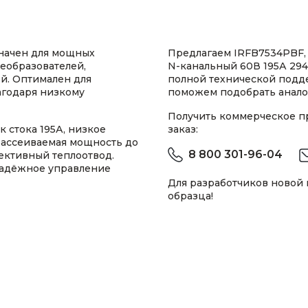
начен для мощных
Предлагаем IRFB7534PBF,
еобразователей,
N-канальный 60В 195А 294
й. Оптимален для
полной технической подд
агодаря низкому
поможем подобрать анало
Получить коммерческое 
 стока 195А, низкое
заказ:
 рассеиваемая мощность до
8 800 301-96-04
ективный теплоотвод.
надёжное управление
Для разработчиков новой
образца!