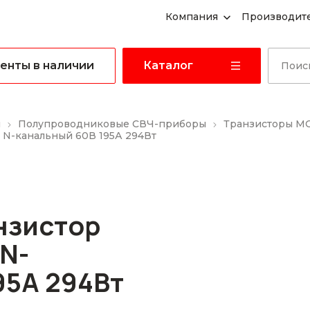
Компания
Производит
енты в наличии
Каталог
ы
Полупроводниковые СВЧ-приборы
Транзисторы M
 N-канальный 60В 195А 294Вт
нзистор
N-
95А 294Вт