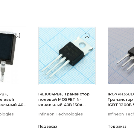
PBF,
IRL1004PBF, Транзистор
IRG7PH35UD
олевой
полевой MOSFET N-
Транзистор
нальный 40В
канальный 40В 130А
IGBT 1200В
200Вт
ologies
Infineon Technologies
Infineon Tec
Под заказ
Под заказ