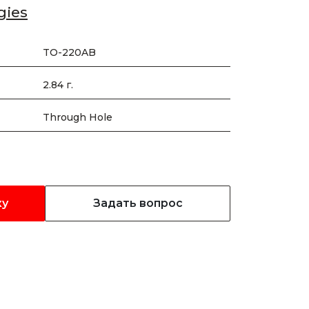
gies
TO-220AB
2.84 г.
Through Hole
ку
Задать вопрос