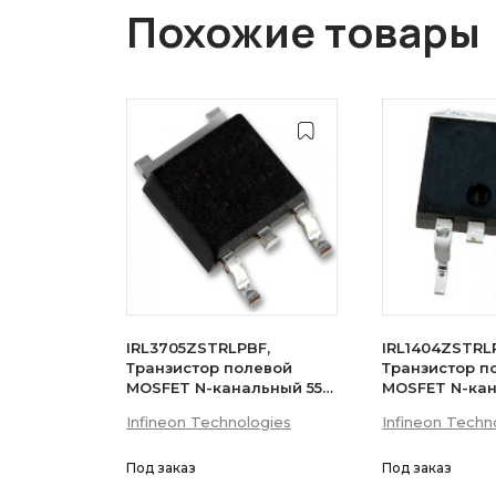
Похожие товары
IRL3705ZSTRLPBF,
IRL1404ZSTRL
Транзистор полевой
Транзистор п
MOSFET N-канальный 55В
MOSFET N-ка
75A D2PAK
75A
Infineon Technologies
Infineon Techn
Под заказ
Под заказ