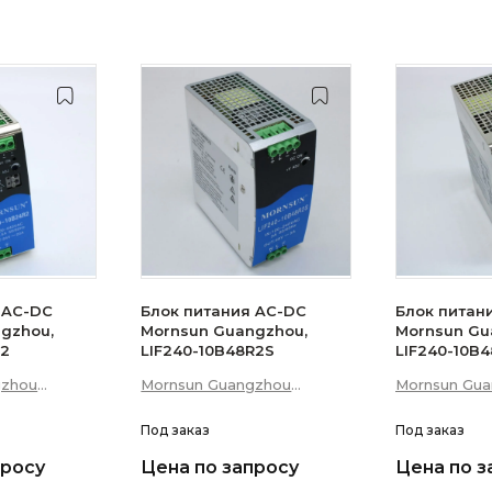
 AC-DC
Блок питания AC-DC
Блок питан
gzhou,
Mornsun Guangzhou,
Mornsun Gu
R2
LIF240-10B48R2S
LIF240-10B
gzhou
Mornsun Guangzhou
Mornsun Gu
 Technology
Science &amp; Technology
Science &am
Co., Ltd
Под заказ
Co., Ltd
Под заказ
просу
Цена по запросу
Цена по з