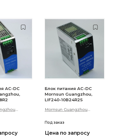
ия AC-DC
Блок питания AC-DC
angzhou,
Mornsun Guangzhou,
48R2
LIF240-10B24R2S
angzhou
Mornsun Guangzhou
p; Technology
Science &amp; Technology
Co., Ltd
Под заказ
апросу
Цена по запросу