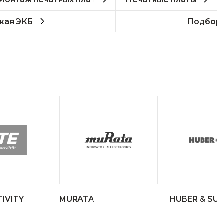
кая ЭКБ
Подбор
IVITY
MURATA
HUBER & S