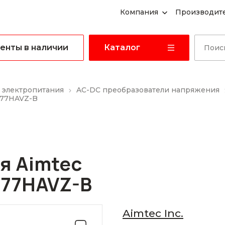
Компания
Производит
енты в наличии
Каталог
 электропитания
AC-DC преобразователи напряжения
277HAVZ-B
я Aimtec
277HAVZ-B
Aimtec Inc.