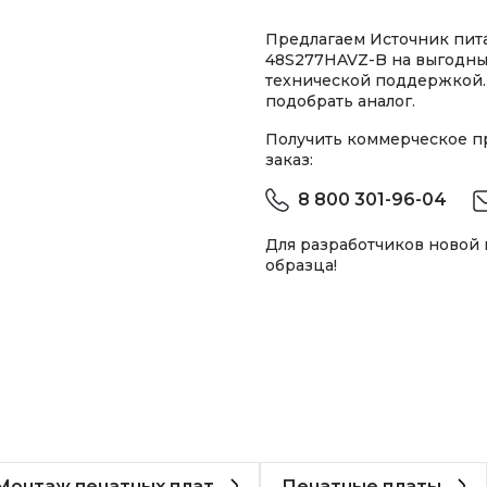
Предлагаем Источник пита
48S277HAVZ-B на выгодных
технической поддержкой.
подобрать аналог.
Получить коммерческое 
заказ:
8 800 301-96-04
Для разработчиков новой
образца!
Монтаж печатных плат
Печатные платы