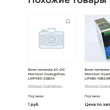
Блок питания AC-DC
Блок питания
Mornsun Guangzhou,
Mornsun Guan
LIHF960-23B24
LIF480-10B24
Mornsun Guangzhou
Mornsun Guan
Science &amp; Technology
Science &amp;
Co., Ltd
Под заказ
Co., Ltd
Под заказ
1 руб.
Цена по за