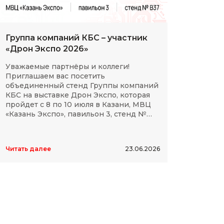
Группа компаний КБС – участник
С Дн
«Дрон Экспо 2026»
клие
Уважаемые партнёры и коллеги!
Мы сп
Приглашаем вас посетить
партн
объединенный стенд Группы компаний
космо
КБС на выставке Дрон Экспо, которая
отече
пройдет с 8 по 10 июля в Казани, МВЦ
дости
«Казань Экспо», павильон 3, стенд №
элект
B37.
высок
Читать далее
23.06.2026
Читать