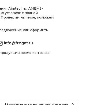
ния Aimtec Inc. AMEM5-
х условиях с полной
 Проверим наличие, поможем
предложение или оформить
info@fregat.ru
 продукции возможен заказ
Материалы для печатных плат