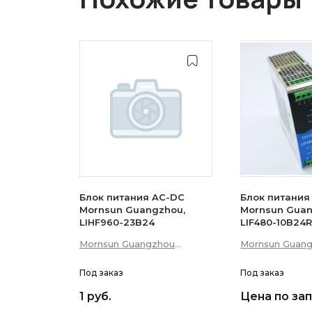
Блок питания AC-DC
Блок питания
Mornsun Guangzhou,
Mornsun Guan
LIHF960-23B24
LIF480-10B24
Mornsun Guangzhou
Mornsun Guan
Science &amp; Technology
Science &amp;
Co., Ltd
Под заказ
Co., Ltd
Под заказ
1 руб.
Цена по за