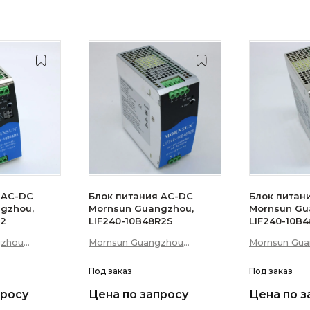
 AC-DC
Блок питания AC-DC
Блок питан
gzhou,
Mornsun Guangzhou,
Mornsun Gu
R2
LIF240-10B48R2S
LIF240-10B
gzhou
Mornsun Guangzhou
Mornsun Gu
 Technology
Science &amp; Technology
Science &am
Co., Ltd
Под заказ
Co., Ltd
Под заказ
просу
Цена по запросу
Цена по з