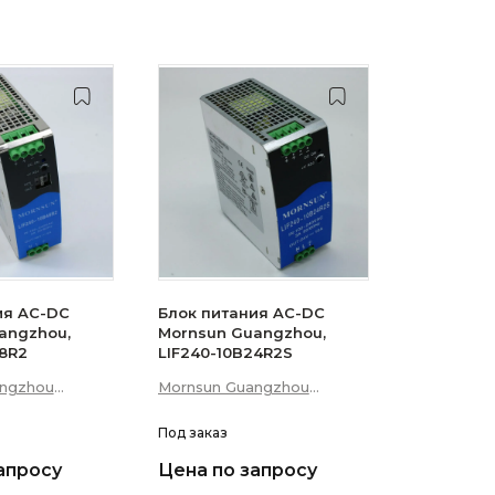
ия AC-DC
Блок питания AC-DC
angzhou,
Mornsun Guangzhou,
48R2
LIF240-10B24R2S
angzhou
Mornsun Guangzhou
p; Technology
Science &amp; Technology
Co., Ltd
Под заказ
апросу
Цена по запросу