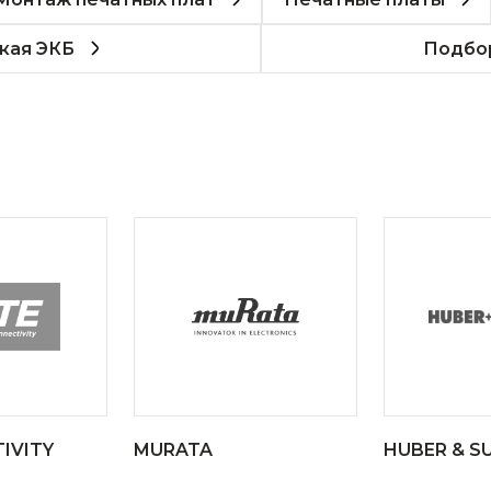
кая ЭКБ
Подбор
IVITY
MURATA
HUBER & S