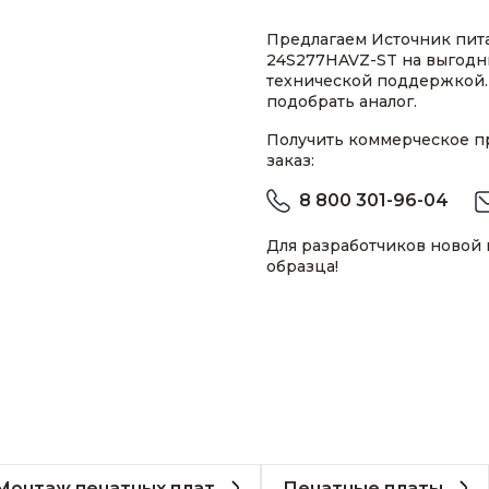
Предлагаем Источник пита
24S277HAVZ-ST на выгодны
технической поддержкой.
подобрать аналог.
Получить коммерческое 
заказ:
8 800 301-96-04
Для разработчиков новой
образца!
Монтаж печатных плат
Печатные платы