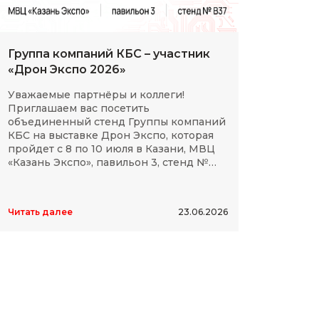
Группа компаний КБС – участник
С Дн
«Дрон Экспо 2026»
клие
Уважаемые партнёры и коллеги!
Мы сп
Приглашаем вас посетить
партн
объединенный стенд Группы компаний
космо
КБС на выставке Дрон Экспо, которая
отече
пройдет с 8 по 10 июля в Казани, МВЦ
дости
«Казань Экспо», павильон 3, стенд №
элект
B37.
высок
Читать далее
23.06.2026
Читать