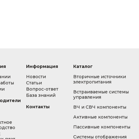
ия
Информация
Каталог
ании
Новости
Вторичные источники
электропитания
работы
Статьи
ии
Вопрос-ответ
Встраиваемые системы
База знаний
управления
одители
Контакты
ВЧ и СВЧ компоненты
Активные компоненты
ктное
Пассивные компоненты
одство
ж
Системы отображения