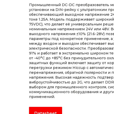
Промышленный DC-DC преобразователь мо
установки на DIN-рейку с ультратонким про
обеспечивающий выходное напряжение 2
токе 1.25A. Модель поддерживает широкий
75VDC), что делает её универсальным реше
номинальным напряжением 24V или 48V. В
выходного напряжения ±10% (21.6-28V) поз
параметры под конкретное применение, а 
между входом и выходом обеспечивает вы
электрической безопасности. Преобразова
91% и работает в экстремально широком т
от -40°C до +85°C без принудительного ох
защитных функций включает защиту от кор
перегрузки режимом Hiccup с автоматичес
перенапряжения, обратной полярности и 
напряжения. Высокая надежность подтвер
виброустойчивостью до 2G, что делает DD
выбором для промышленного контроля, сис
коммуникационного оборудования и други
применений.
Datasheet