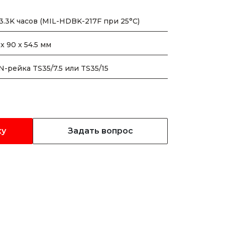
3.3K часов (MIL-HDBK-217F при 25°C)
 x 90 x 54.5 мм
N-рейка TS35/7.5 или TS35/15
ку
Задать вопрос