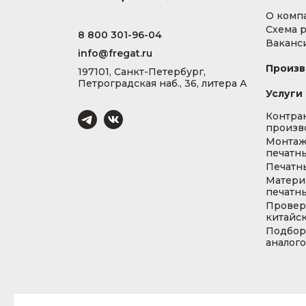
О комп
Схема 
8 800 301-96-04
Ваканс
info@fregat.ru
Произв
197101, Санкт-Петербург,
Петроградская наб., 36, литера А
Услуги
Контра
произв
Монта
печатны
Печатн
Матери
печатны
Провер
китайс
Подбор
аналог