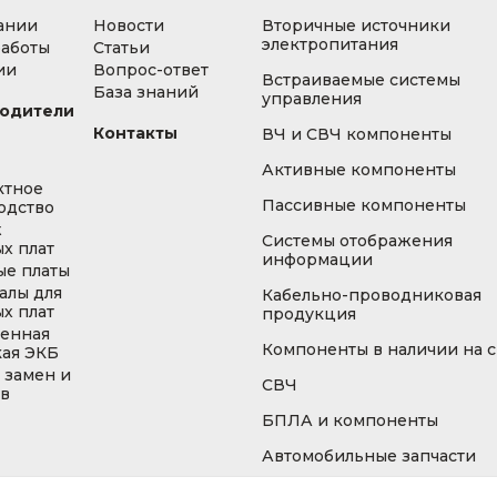
ании
Новости
Вторичные источники
электропитания
работы
Статьи
ии
Вопрос-ответ
Встраиваемые системы
База знаний
управления
одители
Контакты
ВЧ и СВЧ компоненты
Активные компоненты
ктное
Пассивные компоненты
одство
ж
Системы отображения
х плат
информации
ые платы
алы для
Кабельно-проводниковая
х плат
продукция
енная
Компоненты в наличии на 
кая ЭКБ
 замен и
СВЧ
ов
БПЛА и компоненты
Автомобильные запчасти