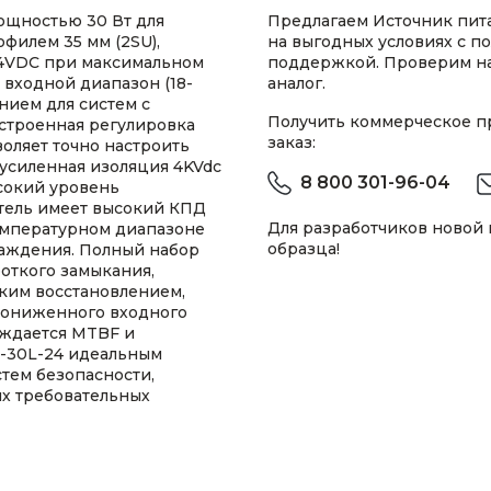
щностью 30 Вт для
Предлагаем Источник пи
филем 35 мм (2SU),
на выгодных условиях с п
4VDC при максимальном
поддержкой. Проверим н
 входной диапазон (18-
аналог.
нием для систем с
Получить коммерческое 
строенная регулировка
заказ:
воляет точно настроить
усиленная изоляция 4KVdc
8 800 301-96-04
сокий уровень
тель имеет высокий КПД
Для разработчиков новой
емпературном диапазоне
образца!
лаждения. Полный набор
откого замыкания,
ким восстановлением,
пониженного входного
ждается MTBF и
R-30L-24 идеальным
тем безопасности,
х требовательных