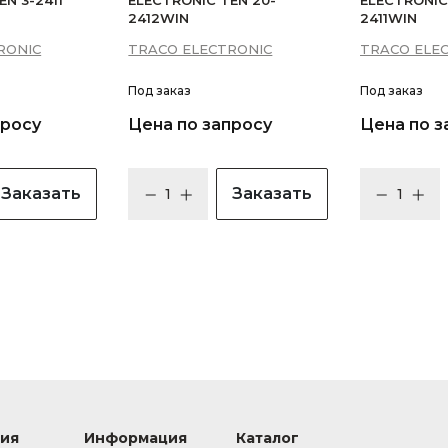
N 3-2411
ELECTRONIC TEN 20-
ELECTRONIC
2412WIN
2411WIN
RONIC
TRACO ELECTRONIC
TRACO ELE
Под заказ
Под заказ
просу
Цена по запросу
Цена по з
Заказать
Заказать
ия
Информация
Каталог