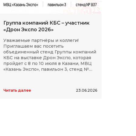
Группа компаний КБС – участник
С Дн
«Дрон Экспо 2026»
клие
Уважаемые партнёры и коллеги!
Мы сп
Приглашаем вас посетить
партн
объединенный стенд Группы компаний
космо
КБС на выставке Дрон Экспо, которая
отече
пройдет с 8 по 10 июля в Казани, МВЦ
дости
«Казань Экспо», павильон 3, стенд №
элект
B37.
высок
Читать далее
23.06.2026
Читать