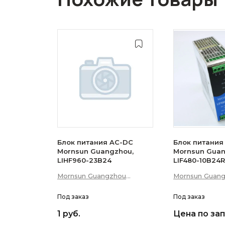
Блок питания AC-DC
Блок питания
Mornsun Guangzhou,
Mornsun Guan
LIHF960-23B24
LIF480-10B24
Mornsun Guangzhou
Mornsun Guan
Science &amp; Technology
Science &amp;
Co., Ltd
Под заказ
Co., Ltd
Под заказ
1 руб.
Цена по за