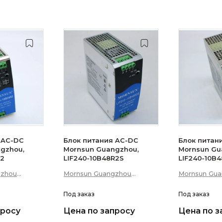
 AC-DC
Блок питания AC-DC
Блок питан
gzhou,
Mornsun Guangzhou,
Mornsun Gu
R2
LIF240-10B48R2S
LIF240-10B
gzhou
Mornsun Guangzhou
Mornsun Gu
 Technology
Science &amp; Technology
Science &am
Co., Ltd
Под заказ
Co., Ltd
Под заказ
просу
Цена по запросу
Цена по з