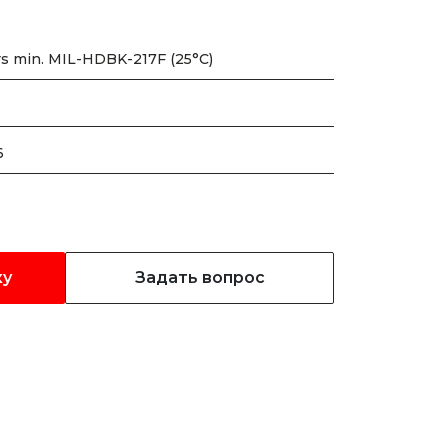
rs min. MIL-HDBK-217F (25°C)
6
ку
Задать вопрос