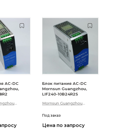
ия AC-DC
Блок питания AC-DC
angzhou,
Mornsun Guangzhou,
48R2
LIF240-10B24R2S
angzhou
Mornsun Guangzhou
p; Technology
Science &amp; Technology
Co., Ltd
Под заказ
апросу
Цена по запросу