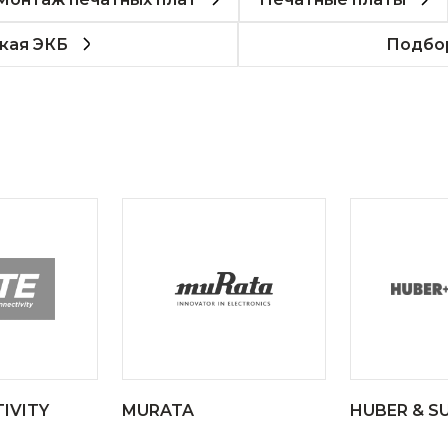
кая ЭКБ
Подбор
IVITY
MURATA
HUBER & S