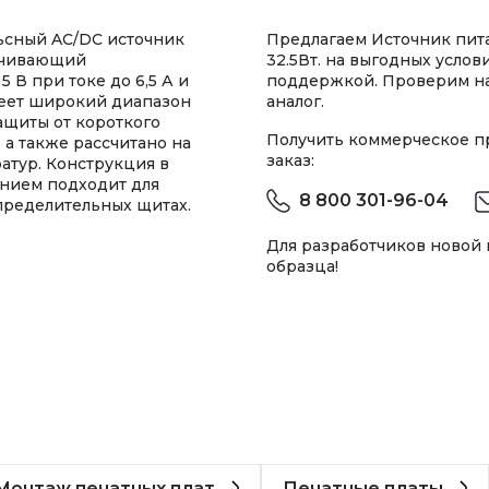
сный AC/DC источник
Предлагаем Источник пита
печивающий
32.5Вт. на выгодных услов
В при токе до 6,5 А и
поддержкой. Проверим н
меет широкий диапазон
аналог.
ащиты от короткого
Получить коммерческое 
а также рассчитано на
заказ:
атур. Конструкция в
ением подходит для
8 800 301-96-04
пределительных щитах.
Для разработчиков новой
образца!
Монтаж печатных плат
Печатные платы