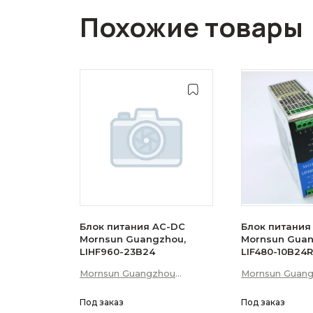
Похожие товары
Блок питания AC-DC
Блок питания
Mornsun Guangzhou,
Mornsun Guan
LIHF960-23B24
LIF480-10B24
Mornsun Guangzhou
Mornsun Guan
Science &amp; Technology
Science &amp;
Co., Ltd
Под заказ
Co., Ltd
Под заказ