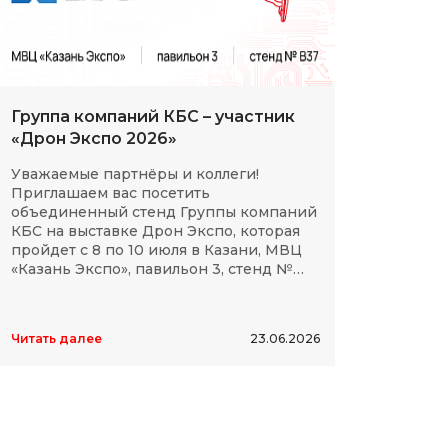
Группа компаний КБС – участник
С Дн
«Дрон Экспо 2026»
клие
Уважаемые партнёры и коллеги!
Мы сп
Приглашаем вас посетить
партн
объединенный стенд Группы компаний
космо
КБС на выставке Дрон Экспо, которая
отече
пройдет с 8 по 10 июля в Казани, МВЦ
дости
«Казань Экспо», павильон 3, стенд №
элект
B37.
высок
Читать далее
23.06.2026
Читать