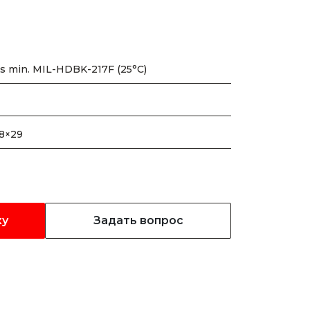
s min. MIL-HDBK-217F (25°C)
.8×29
ку
Задать вопрос