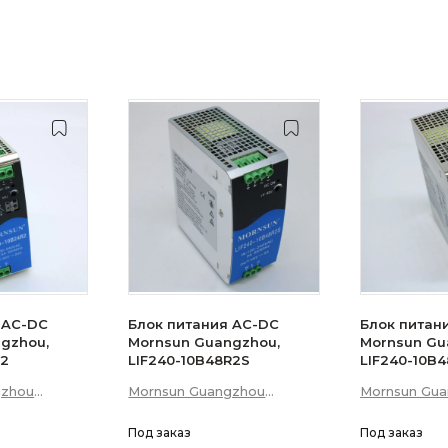
 AC-DC
Блок питания AC-DC
Блок питан
gzhou,
Mornsun Guangzhou,
Mornsun Gu
R2
LIF240-10B48R2S
LIF240-10B
gzhou
Mornsun Guangzhou
Mornsun Gu
 Technology
Science &amp; Technology
Science &am
Co., Ltd
Под заказ
Co., Ltd
Под заказ