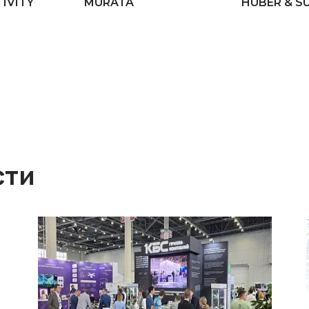
IVITY
MURATA
HUBER & S
сти