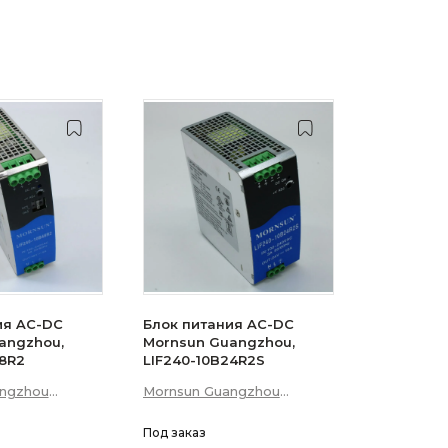
ия AC-DC
Блок питания AC-DC
angzhou,
Mornsun Guangzhou,
48R2
LIF240-10B24R2S
angzhou
Mornsun Guangzhou
p; Technology
Science &amp; Technology
Co., Ltd
Под заказ