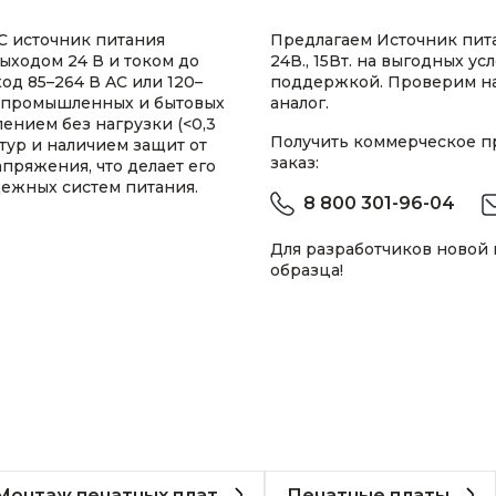
C источник питания
Предлагаем Источник пит
ыходом 24 В и током до
24В., 15Вт. на выгодных у
од 85–264 В AC или 120–
поддержкой. Проверим н
х промышленных и бытовых
аналог.
ением без нагрузки (<0,3
Получить коммерческое 
тур и наличием защит от
заказ:
пряжения, что делает его
ежных систем питания.
8 800 301-96-04
Для разработчиков новой
образца!
Монтаж печатных плат
Печатные платы