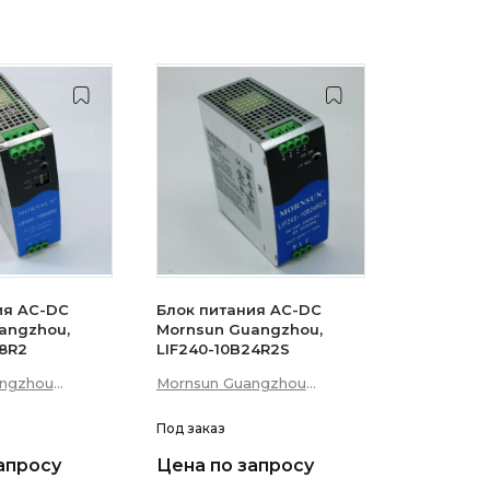
ия AC-DC
Блок питания AC-DC
angzhou,
Mornsun Guangzhou,
48R2
LIF240-10B24R2S
angzhou
Mornsun Guangzhou
p; Technology
Science &amp; Technology
Co., Ltd
Под заказ
апросу
Цена по запросу