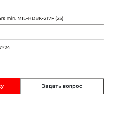
hrs min. MIL-HDBK-217F (25)
.7×24
ку
Задать вопрос