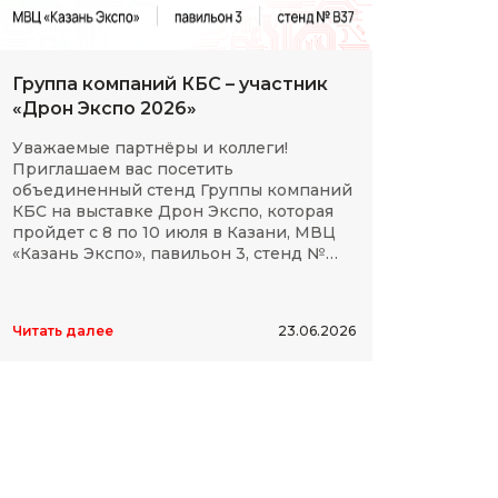
Группа компаний КБС – участник
С Дн
«Дрон Экспо 2026»
клие
Уважаемые партнёры и коллеги!
Мы сп
Приглашаем вас посетить
партн
объединенный стенд Группы компаний
космо
КБС на выставке Дрон Экспо, которая
отече
пройдет с 8 по 10 июля в Казани, МВЦ
дости
«Казань Экспо», павильон 3, стенд №
элект
B37.
высок
Читать далее
23.06.2026
Читать