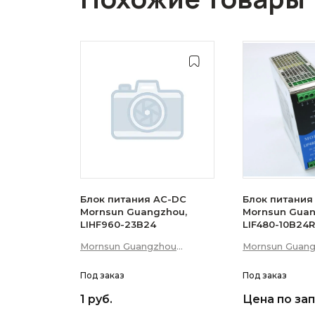
Блок питания AC-DC
Блок питания
Mornsun Guangzhou,
Mornsun Guan
LIHF960-23B24
LIF480-10B24
Mornsun Guangzhou
Mornsun Guan
Science &amp; Technology
Science &amp;
Co., Ltd
Под заказ
Co., Ltd
Под заказ
1 руб.
Цена по за