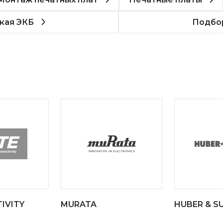
кая ЭКБ
Подбор
IVITY
MURATA
HUBER & S