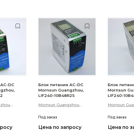
 AC-DC
Блок питания AC-DC
Блок питан
gzhou,
Mornsun Guangzhou,
Mornsun Gu
R2
LIF240-10B48R2S
LIF240-10B
gzhou
Mornsun Guangzhou
Mornsun Gu
 Technology
Science &amp; Technology
Science &am
Co., Ltd
Под заказ
Co., Ltd
Под заказ
просу
Цена по запросу
Цена по з